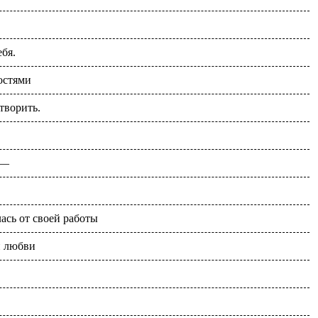
ебя.
остями
творить.
 —
ась от своей работы
й любви