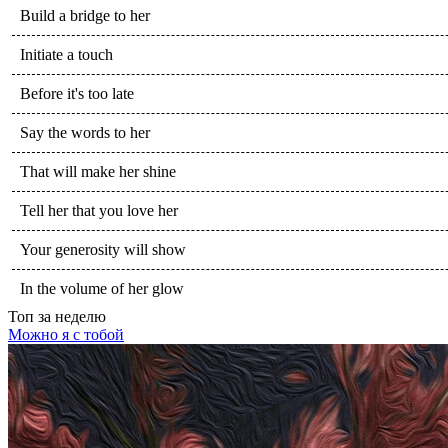
Build a bridge to her
Initiate a touch
Before it's too late
Say the words to her
That will make her shine
Tell her that you love her
Your generosity will show
In the volume of her glow
Топ
за неделю
Можно я с тобой