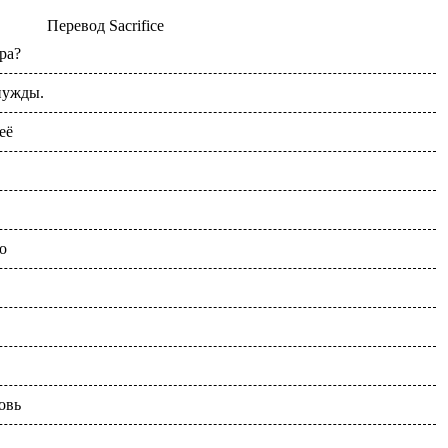
Перевод
Sacrifice
ра?
нужды.
её
о
овь