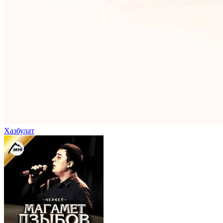
Хазбулат