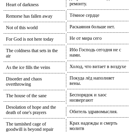
ремонту.
Heart of darkness
Тёмное сердце
Remorse has fallen away
Раскаяния больше нет.
Not of this world
Не от мира сего
For God is not here today
Ибо Господь сегодня не с
The coldness that sets in the
нами.
air
Холод, что витает в воздухе
As the ice fills the veins
Покуда лёд наполняет
Disorder and chaos
вены.
overthrowing
Беспорядок и хаос
The house of the sane
низвергают
Desolation of hope and the
Обитель здравомыслия.
death of one's prayers
Крах надежды и смерть
The tarnished cage of
молитв
goodwill is beyond repair