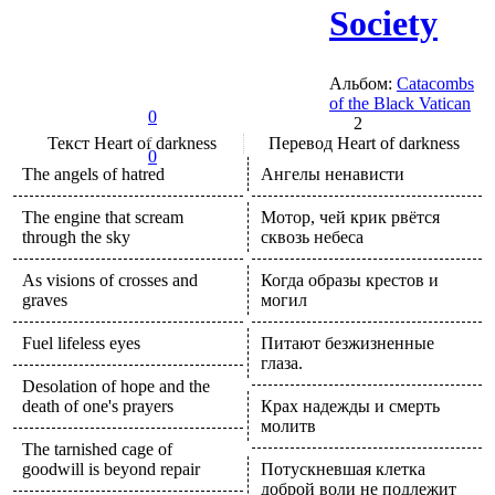
Society
Альбом:
Catacombs
of the Black Vatican
0
2
Текст
Heart of darkness
Перевод
Heart of darkness
0
The angels of hatred
Ангелы ненависти
The engine that scream
Мотор, чей крик рвётся
through the sky
сквозь небеса
As visions of crosses and
Когда образы крестов и
graves
могил
Fuel lifeless eyes
Питают безжизненные
глаза.
Desolation of hope and the
death of one's prayers
Крах надежды и смерть
молитв
The tarnished cage of
goodwill is beyond repair
Потускневшая клетка
доброй воли не подлежит