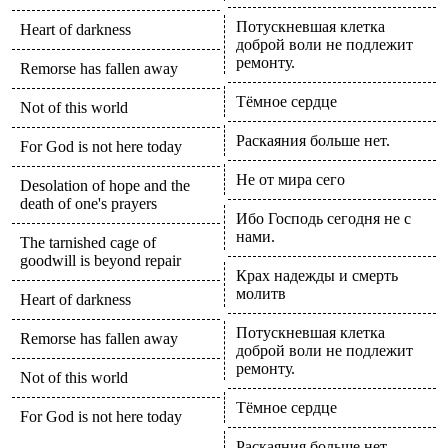
Потускневшая клетка
Heart of darkness
доброй воли не подлежит
ремонту.
Remorse has fallen away
Тёмное сердце
Not of this world
Раскаяния больше нет.
For God is not here today
Не от мира сего
Desolation of hope and the
death of one's prayers
Ибо Господь сегодня не с
нами.
The tarnished cage of
goodwill is beyond repair
Крах надежды и смерть
молитв
Heart of darkness
Потускневшая клетка
Remorse has fallen away
доброй воли не подлежит
ремонту.
Not of this world
Тёмное сердце
For God is not here today
Раскаяния больше нет.