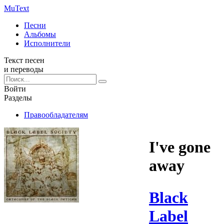
Mu
Text
Песни
Альбомы
Исполнители
Текст песен
и переводы
Войти
Разделы
Правообладателям
I've gone
away
Black
Label