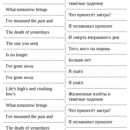
тяжёлые падения
What tomorrow brings
Что принесёт завтра?
I've mourned the past and
Я оплакивал прошлое
The death of yesterdays
И смерть вчерашнего дня
The one you seek
Того, кого ты ищешь
Is no longer
Больше нет
I've gone away
Я ушёл
I've gone away
Я ушёл.
Life's high's and crashing
low's
Жизненные взлёты и
тяжёлые падения
What tomorrow brings
Что принесёт завтра?
I've mourned the past and
Я оплакивал прошлое
The death of yesterdays