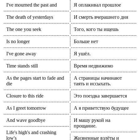
I've mourned the past and
Я оплакивал прошлое
The death of yesterdays
И смерть вчерашнего дня
The one you seek
Того, кого ты ищешь
Is no longer
Больше нет
I've gone away
Я ушёл.
Time stands still
Время недвижимо
As the pages start to fade and
А страницы начинают
die
таять и иссыхать.
Closure to this ride
Это поездка завершается
As I greet tomorrow
А я приветствую будущее
And wave goodbye
И машу рукой на
прощание.
Life's high's and crashing
low's
Жизненные взлёты и