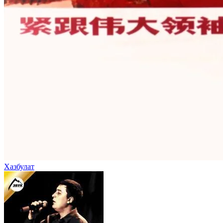
Хазбулат