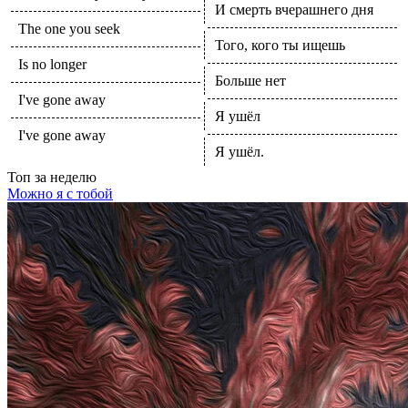
И смерть вчерашнего дня
The one you seek
Того, кого ты ищешь
Is no longer
Больше нет
I've gone away
Я ушёл
I've gone away
Я ушёл.
Топ
за неделю
Можно я с тобой