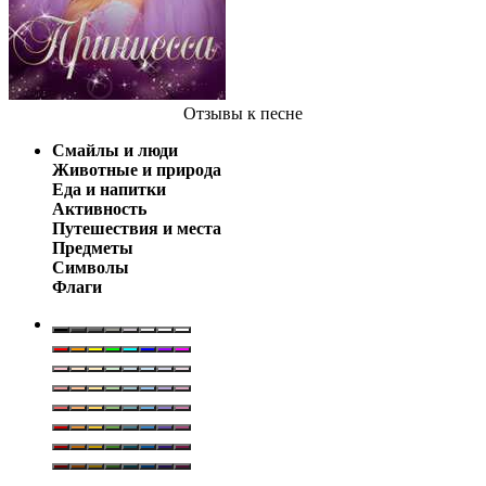
Отзывы
к песне
Смайлы и люди
Животные и природа
Еда и напитки
Активность
Путешествия и места
Предметы
Символы
Флаги