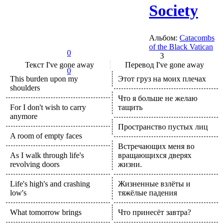
Society
Альбом:
Catacombs
of the Black Vatican
0
3
Текст
I've gone away
Перевод
I've gone away
0
This burden upon my
Этот груз на моих плечах
shoulders
Что я больше не желаю
For I don't wish to carry
тащить
anymore
Пространство пустых лиц
A room of empty faces
Встречающих меня во
As I walk through life's
вращающихся дверях
revolving doors
жизни.
Life's high's and crashing
Жизненные взлёты и
low's
тяжёлые падения
What tomorrow brings
Что принесёт завтра?