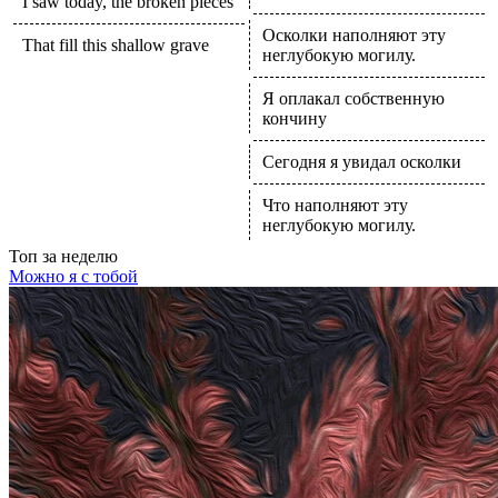
I saw today, the broken pieces
Осколки наполняют эту
That fill this shallow grave
неглубокую могилу.
Я оплакал собственную
кончину
Сегодня я увидал осколки
Что наполняют эту
неглубокую могилу.
Топ
за неделю
Можно я с тобой