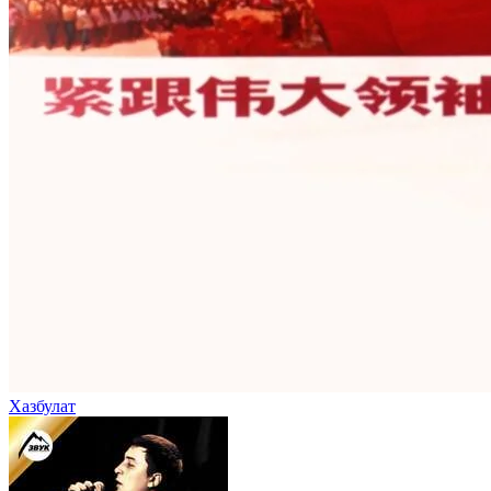
Хазбулат