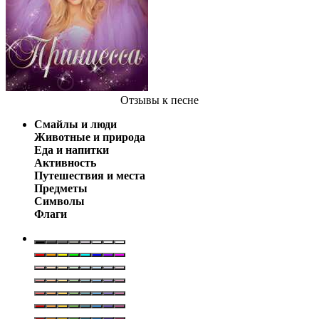
Отзывы
к песне
Смайлы и люди
Животные и природа
Еда и напитки
Активность
Путешествия и места
Предметы
Символы
Флаги