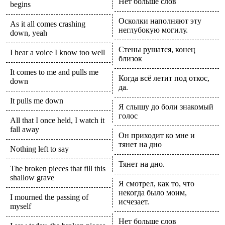
Нет больше слов
begins
Осколки наполняют эту
As it all comes crashing
неглубокую могилу.
down, yeah
Стены рушатся, конец
I hear a voice I know too well
близок
It comes to me and pulls me
Когда всё летит под откос,
down
да.
It pulls me down
Я слышу до боли знакомый
голос
All that I once held, I watch it
fall away
Он приходит ко мне и
тянет на дно
Nothing left to say
Тянет на дно.
The broken pieces that fill this
shallow grave
Я смотрел, как то, что
некогда было моим,
I mourned the passing of
исчезает.
myself
Нет больше слов