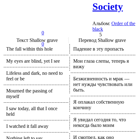
Society
Альбом:
Order of the
black
0
5
Текст
Shallow grave
Перевод
Shallow grave
0
The fall within this hole
Падение в эту пропасть
My eyes are blind, yet I see
Мои глаза слепы, теперь я
вижу
Lifeless and dark, no need to
feel or be
Безжизненность и мрак —
нет нужды чувствовать или
быть.
Mourned the passing of
myself
Я оплакал собственную
кончину
I saw today, all that I once
held
Я увидал сегодня то, что
некогда было моим
I watched it fall away
И смотрел, как оно
Nothing left to say