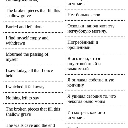
исчезает.
The broken pieces that fill this
Нет больше слов
shallow grave
Осколки наполняют эту
Buried and left alone
неглубокую могилу.
I find myself empty and
Погребённый и
withdrawn
брошенный
Mourned the passing of
Я осознаю, что я
myself
опустошённый и
замкнутый.
I saw today, all that I once
held
Я оплакал собственную
кончину
I watched it fall away
Я увидал сегодня то, что
Nothing left to say
некогда было моим
The broken pieces that fill this
И смотрел, как оно
shallow grave
исчезает.
The walls cave and the end