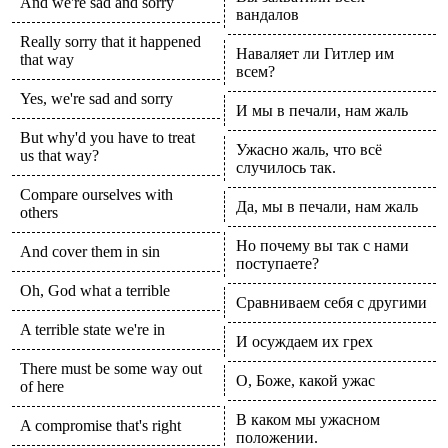
And we're sad and sorry
вандалов
Really sorry that it happened
Наваляет ли Гитлер им
that way
всем?
Yes, we're sad and sorry
И мы в печали, нам жаль
But why'd you have to treat
Ужасно жаль, что всё
us that way?
случилось так.
Compare ourselves with
Да, мы в печали, нам жаль
others
Но почему вы так с нами
And cover them in sin
поступаете?
Oh, God what a terrible
Сравниваем себя с другими
A terrible state we're in
И осуждаем их грех
There must be some way out
О, Боже, какой ужас
of here
В каком мы ужасном
A compromise that's right
положении.