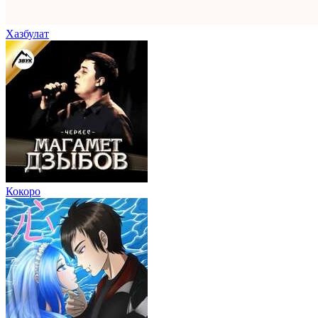
Хазбулат
Кокоро