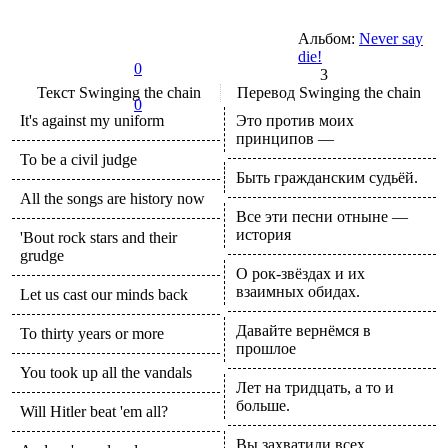
Альбом:
Never say
die!
0
3
Текст
Swinging the chain
Перевод
Swinging the chain
0
It's against my uniform
Это против моих
принципов —
To be a civil judge
Быть гражданским судьёй.
All the songs are history now
Все эти песни отныне —
история
'Bout rock stars and their
grudge
О рок-звёздах и их
взаимных обидах.
Let us cast our minds back
Давайте вернёмся в
To thirty years or more
прошлое
You took up all the vandals
Лет на тридцать, а то и
больше.
Will Hitler beat 'em all?
Вы захватили всех