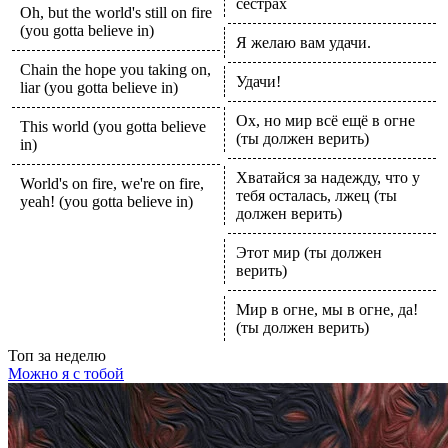
сёстрах
Oh, but the world's still on fire
(you gotta believe in)
Я желаю вам удачи.
Chain the hope you taking on,
Удачи!
liar (you gotta believe in)
Ох, но мир всё ещё в огне
This world (you gotta believe
(ты должен верить)
in)
Хватайся за надежду, что у
World's on fire, we're on fire,
тебя осталась, лжец (ты
yeah! (you gotta believe in)
должен верить)
Этот мир (ты должен
верить)
Мир в огне, мы в огне, да!
(ты должен верить)
Топ
за неделю
Можно я с тобой