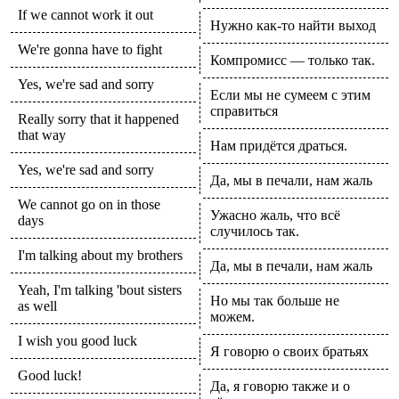
If we cannot work it out
Нужно как-то найти выход
We're gonna have to fight
Компромисс — только так.
Yes, we're sad and sorry
Если мы не сумеем с этим
справиться
Really sorry that it happened
that way
Нам придётся драться.
Yes, we're sad and sorry
Да, мы в печали, нам жаль
We cannot go on in those
Ужасно жаль, что всё
days
случилось так.
I'm talking about my brothers
Да, мы в печали, нам жаль
Yeah, I'm talking 'bout sisters
Но мы так больше не
as well
можем.
I wish you good luck
Я говорю о своих братьях
Good luck!
Да, я говорю также и о