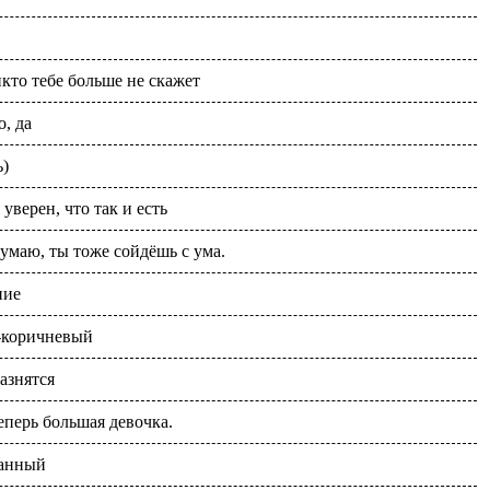
икто тебе больше не скажет
о, да
ь)
 уверен, что так и есть
умаю, ты тоже сойдёшь с ума.
ние
е-коричневый
азнятся
перь большая девочка.
ранный