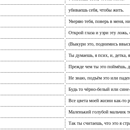
убиваешь себя, чтобы жить.
Уверяю тебя, поверь в меня, н
Открой глаза и узри эту ложь, 
(Выкури это, поднимись ввыс
Ты думаешь, я псих, и, детка, я
Прежде чем ты это поймёшь, д
Не знаю, подъём это или паде
Будь то чёрно-белый или син
Все цвета моей жизни как-то р
Маленький голубой мальчик те
Так ты считаешь, что это я ст