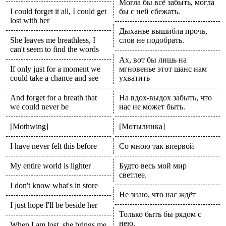
Могла бы всё забыть, могла
I could forget it all, I could get
бы с ней сбежать.
lost with her
Дыханье вышибла прочь,
She leaves me breathless, I
слов не подобрать.
can't seem to find the words
Ах, вот бы лишь на
If only just for a moment we
мгновенье этот шанс нам
could take a chance and see
ухватить
And forget for a breath that
На вдох-выдох забыть, что
we could never be
нас не может быть.
[Mothwing]
[Мотылинка]
I have never felt this before
Со мною так впервой
My entire world is lighter
Будто весь мой мир
светлее.
I don't know what's in store
Не знаю, что нас ждёт
I just hope I'll be beside her
Только быть бы рядом с
нею.
When I am lost, she brings me