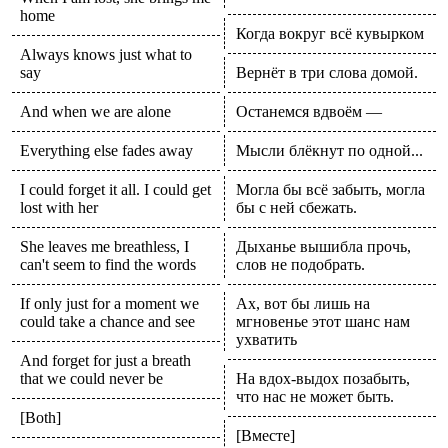
home
Когда вокруг всё кувырком
Always knows just what to
say
Вернёт в три слова домой.
And when we are alone
Останемся вдвоём —
Everything else fades away
Мысли блёкнут по одной...
I could forget it all. I could get
Могла бы всё забыть, могла
lost with her
бы с ней сбежать.
She leaves me breathless, I
Дыханье вышибла прочь,
can't seem to find the words
слов не подобрать.
If only just for a moment we
Ах, вот бы лишь на
could take a chance and see
мгновенье этот шанс нам
ухватить
And forget for just a breath
that we could never be
На вдох-выдох позабыть,
что нас не может быть.
[Both]
[Вместе]