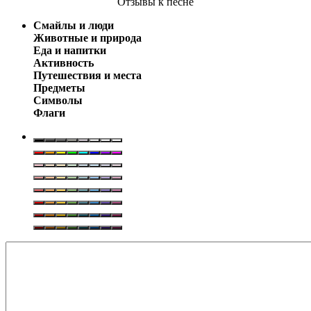
Отзывы
к песне
Смайлы и люди
Животные и природа
Еда и напитки
Активность
Путешествия и места
Предметы
Символы
Флаги