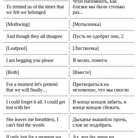
Чтоб напомнить, как
To remind us of the times that
близки мы были столько
we felt we belonged
раз...
[Mothwing]
[Мотылинка]
And though they all disagree
Пусть не одобрят они, 2
[Leafpool]
[Листвичка]
I am begging you please
Я молю, помоги
[Both]
[Вместе]
For a moment let's pretend
Притвориться на
that we will finally…
мгновение, что мы смогли
I could forget it all. I could get
В конце концов забыть, в
lost with her
конце концов сбежать.
She leaves me breathless, I
Дыханье вышибло прочь,
can't find the words
слов не подобрать.
If only just for a moment we
Ах, вот бы лишь на