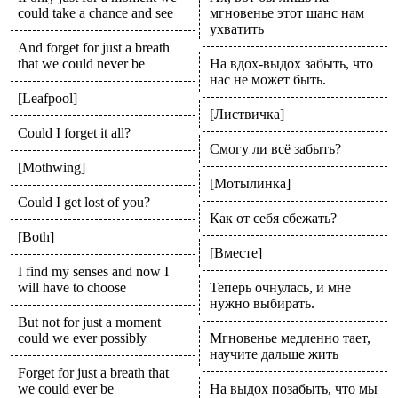
could take a chance and see
мгновенье этот шанс нам
ухватить
And forget for just a breath
that we could never be
На вдох-выдох забыть, что
нас не может быть.
[Leafpool]
[Листвичка]
Could I forget it all?
Смогу ли всё забыть?
[Mothwing]
[Мотылинка]
Could I get lost of you?
Как от себя сбежать?
[Both]
[Вместе]
I find my senses and now I
will have to choose
Теперь очнулась, и мне
нужно выбирать.
But not for just a moment
could we ever possibly
Мгновенье медленно тает,
научите дальше жить
Forget for just a breath that
we could ever be
На выдох позабыть, что мы