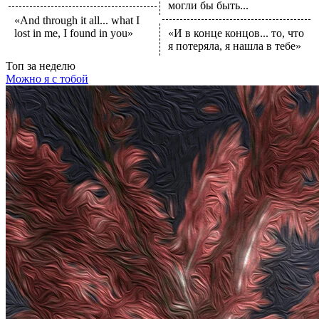
могли бы быть...
«And through it all... what I
lost in me, I found in you»
«И в конце концов... то, что
я потеряла, я нашла в тебе»
Топ
за неделю
Можно я с тобой