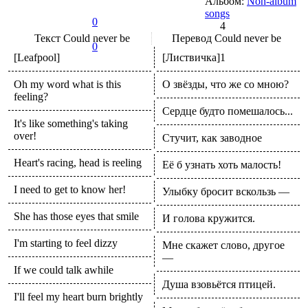
Альбом:
Non-album
songs
0
4
Текст
Could never be
Перевод
Could never be
0
[Leafpool]
[Листвичка]1
Oh my word what is this
О звёзды, что же со мною?
feeling?
Сердце будто помешалось...
It's like something's taking
over!
Стучит, как заводное
Heart's racing, head is reeling
Её б узнать хоть малость!
I need to get to know her!
Улыбку бросит вскользь —
She has those eyes that smile
И голова кружится.
I'm starting to feel dizzy
Мне скажет слово, другое
—
If we could talk awhile
Душа взовьётся птицей.
I'll feel my heart burn brightly