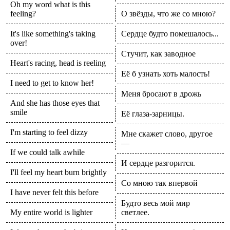
Oh my word what is this
feeling?
О звёзды, что же со мною?
It's like something's taking
Сердце будто помешалось...
over!
Стучит, как заводное
Heart's racing, head is reeling
Её б узнать хоть малость!
I need to get to know her!
Меня бросают в дрожь
And she has those eyes that
smile
Её глаза-зарницы.
I'm starting to feel dizzy
Мне скажет слово, другое
—
If we could talk awhile
И сердце разгорится.
I'll feel my heart burn brightly
Со мною так впервой
I have never felt this before
Будто весь мой мир
My entire world is lighter
светлее.