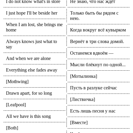
I do not know what's in store
Не знаю, что нас ждёт
I just hope I'll be beside her
Только быть бы рядом с
нею.
When I am lost, she brings me
home
Когда вокруг всё кувырком
Always knows just what to
Вернёт в три слова домой.
say
Останемся вдвоём —
And when we are alone
Мысли блёкнут по одной...
Everything else fades away
[Мотылинка]
[Mothwing]
Пусть в разлуке сейчас
Drawn apart, for so long
[Листвичка]
[Leafpool]
Есть лишь песня у нас
All we have is this song
[Вместе]
[Both]