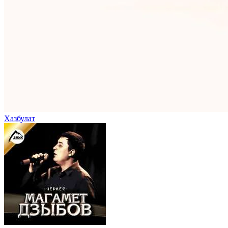
Хазбулат