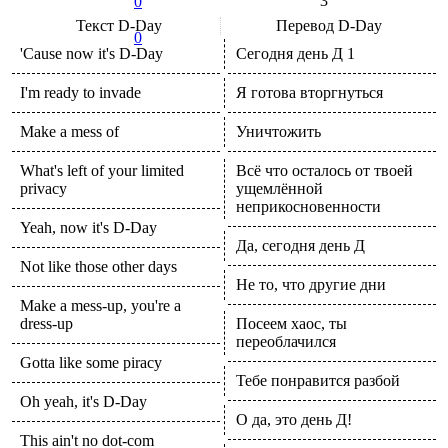
3
0
Текст
D-Day
Перевод
D-Day
0
'Cause now it's D-Day
Сегодня день Д 1
I'm ready to invade
Я готова вторгнуться
Make a mess of
Уничтожить
What's left of your limited
Всё что осталось от твоей
privacy
ущемлённой
неприкосновенности
Yeah, now it's D-Day
Да, сегодня день Д
Not like those other days
Не то, что другие дни
Make a mess-up, you're a
dress-up
Посеем хаос, ты
переоблачился
Gotta like some piracy
Тебе понравится разбой
Oh yeah, it's D-Day
О да, это день Д!
This ain't no dot-com