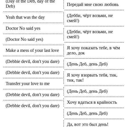
(Day of the Deb, day of the
Передай мне свою любовь
Deb)
(Дебби, чёрт возьми, не
Yeah that was the day
смей!)
Doctor No said yes
(Дебби, чёрт возьми, не
смей!)
(Doctor No said yes)
Я хочу показать тебе, в чём
Make a mess of your last love
дело, док
(Debbie devil, don't you dare)
(День Деб, день Деб)
(Debbie devil, don't you dare)
Я хочу взорвать тебя, тик,
тик, так!
Transfer your love to me
(День Деб, день Деб)
(Debbie devil, don't you dare)
Хочу вдаться в крайность
(Debbie devil, don't you dare)
(День Деб, день Деб)
Да, вот это был день!