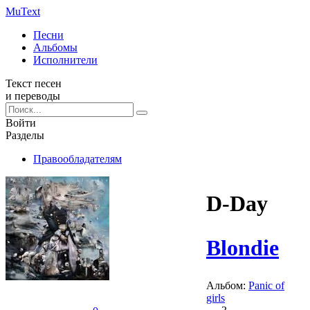
Mu
Text
Песни
Альбомы
Исполнители
Текст песен
и переводы
Войти
Разделы
Правообладателям
D-Day
Blondie
Альбом:
Panic of
girls