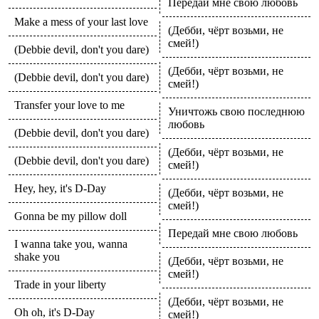
Передай мне свою любовь
Make a mess of your last love
(Дебби, чёрт возьми, не
смей!)
(Debbie devil, don't you dare)
(Дебби, чёрт возьми, не
(Debbie devil, don't you dare)
смей!)
Transfer your love to me
Уничтожь свою последнюю
любовь
(Debbie devil, don't you dare)
(Дебби, чёрт возьми, не
(Debbie devil, don't you dare)
смей!)
Hey, hey, it's D-Day
(Дебби, чёрт возьми, не
смей!)
Gonna be my pillow doll
Передай мне свою любовь
I wanna take you, wanna
shake you
(Дебби, чёрт возьми, не
смей!)
Trade in your liberty
(Дебби, чёрт возьми, не
Oh oh, it's D-Day
смей!)