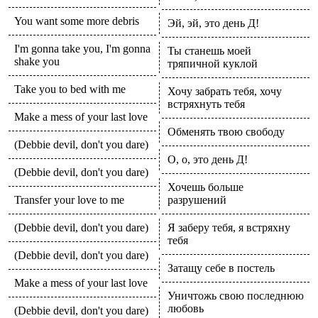
You want some more debris
Эй, эй, это день Д!
I'm gonna take you, I'm gonna
Ты станешь моей
shake you
тряпичной куклой
Take you to bed with me
Хочу забрать тебя, хочу
встряхнуть тебя
Make a mess of your last love
Обменять твою свободу
(Debbie devil, don't you dare)
О, о, это день Д!
(Debbie devil, don't you dare)
Хочешь больше
Transfer your love to me
разрушений
(Debbie devil, don't you dare)
Я заберу тебя, я встряхну
тебя
(Debbie devil, don't you dare)
Затащу себе в постель
Make a mess of your last love
Уничтожь свою последнюю
любовь
(Debbie devil, don't you dare)