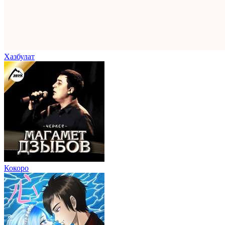
Хазбулат
Кокоро