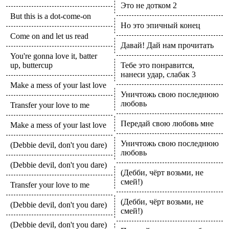
Это не дотком 2
But this is a dot-come-on
Но это эпичный конец
Come on and let us read
Давай! Дай нам прочитать
You're gonna love it, batter
up, buttercup
Тебе это понравится,
нанеси удар, слабак 3
Make a mess of your last love
Уничтожь свою последнюю
любовь
Transfer your love to me
Передай свою любовь мне
Make a mess of your last love
Уничтожь свою последнюю
(Debbie devil, don't you dare)
любовь
(Debbie devil, don't you dare)
(Дебби, чёрт возьми, не
смей!)
Transfer your love to me
(Дебби, чёрт возьми, не
(Debbie devil, don't you dare)
смей!)
(Debbie devil, don't you dare)