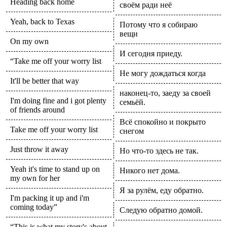
Heading back home
своём ради неё
Yeah, back to Texas
Потому что я собираю
вещи
On my own
И сегодня приеду.
“Take me off your worry list
Не могу дождаться когда
It'll be better that way
наконец-то, заеду за своей
I'm doing fine and i got plenty
семьёй.
of friends around
Всё спокойно и покрыто
Take me off your worry list
снегом
Just throw it away
Но что-то здесь не так.
Yeah it's time to stand up on
Никого нет дома.
my own for her
Я за рулём, еду обратно.
I'm packing it up and i'm
coming today”
Следую обратно домой.
“This is what my story's about