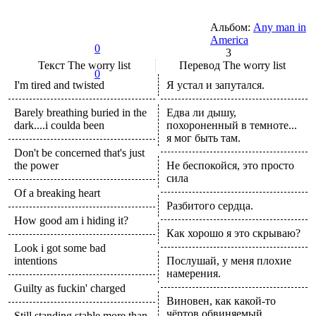
Альбом:
Any man in
America
0
3
Текст
The worry list
Перевод
The worry list
0
I'm tired and twisted
Я устал и запутался.
Barely breathing buried in the
Едва ли дышу,
dark....i coulda been
похороненный в темноте...
я мог быть там.
Don't be concerned that's just
the power
Не беспокойся, это просто
сила
Of a breaking heart
Разбитого сердца.
How good am i hiding it?
Как хорошо я это скрываю?
Look i got some bad
intentions
Послушай, у меня плохие
намерения.
Guilty as fuckin' charged
Виновен, как какой-то
чёртов обвиняемый.
Still standing stable more than