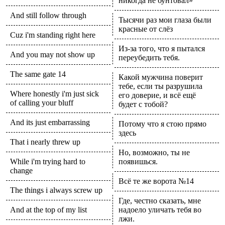
никогда не бунтовал»
And still follow through
Тысячи раз мои глаза были
красные от слёз
Cuz i'm standing right here
Из-за того, что я пытался
And you may not show up
переубедить тебя.
The same gate 14
Какой мужчина поверит
тебе, если ты разрушила
Where honestly i'm just sick
его доверие, и всё ещё
of calling your bluff
будет с тобой?
And its just embarrassing
Потому что я стою прямо
здесь
That i nearly threw up
Но, возможно, ты не
While i'm trying hard to
появишься.
change
Всё те же ворота №14
The things i always screw up
Где, честно сказать, мне
And at the top of my list
надоело уличать тебя во
лжи.