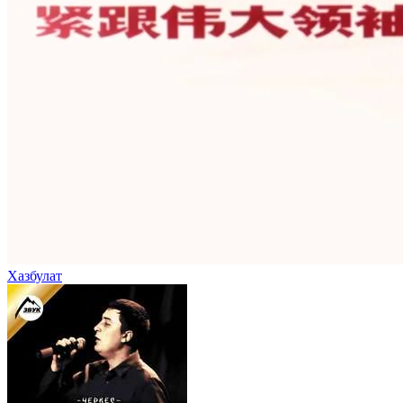
Хазбулат