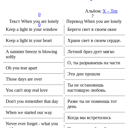
Альбом:
X – Ten
0
7
Текст
When you are lonely
Перевод
When you are lonely
0
Keep a light in your window
Береги свет в своем окне
Keep a light in your heart
Храни свет в своем сердце.
A summer breeze is blowing
Летний бриз дует мягко
softly
О, ты разрываешь на части
Oh you tear apart
Эти дни прошли
Those days are over
Ты не остановишь
You can't stop real love
настоящую любовь.
Don't you remember that day
Разве ты не помнишь тот
день
When we started our way
Когда мы встретились
Never ever forget - what you