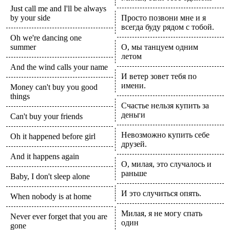
Just call me and I'll be always
by your side
Просто позвони мне и я
всегда буду рядом с тобой.
Oh we're dancing one
summer
О, мы танцуем одним
летом
And the wind calls your name
И ветер зовет тебя по
имени.
Money can't buy you good
things
Счастье нельзя купить за
деньги
Can't buy your friends
Невозможно купить себе
Oh it happened before girl
друзей.
And it happens again
О, милая, это случалось и
раньше
Baby, I don't sleep alone
И это случиться опять.
When nobody is at home
Милая, я не могу спать
Never ever forget that you are
один
gone