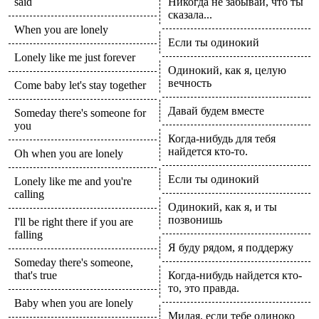
said
Никогда не забывай, что ты
сказала...
When you are lonely
Если ты одинокий
Lonely like me just forever
Одинокий, как я, целую
вечность
Come baby let's stay together
Давай будем вместе
Someday there's someone for
you
Когда-нибудь для тебя
найдется кто-то.
Oh when you are lonely
Если ты одинокий
Lonely like me and you're
calling
Одинокий, как я, и ты
позвонишь
I'll be right there if you are
falling
Я буду рядом, я поддержу
Someday there's someone,
that's true
Когда-нибудь найдется кто-
то, это правда.
Baby when you are lonely
Милая, если тебе одиноко