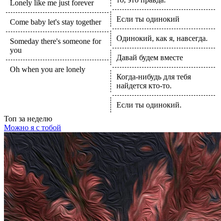
Lonely like me just forever
Если ты одинокий
Come baby let's stay together
Одинокий, как я, навсегда.
Someday there's someone for
you
Давай будем вместе
Oh when you are lonely
Когда-нибудь для тебя
найдется кто-то.
Если ты одинокий.
Топ
за неделю
Можно я с тобой