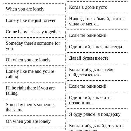
Когда в доме пусто
When you are lonely
Никогда не забывай, что ты
Lonely like me just forever
ушла от меня...
Come baby let's stay together
Если ты одинокий
Someday there's someone for
Одинокий, как я, навсегда.
you
Давай будем вместе
Oh when you are lonely
Когда-нибудь для тебя
Lonely like me and you're
найдется кто-то.
calling
Если ты одинокий
I'll be right there if you are
falling
Одинокий, как я и ты
позвонишь.
Someday there's someone,
that's true
Я буду рядом, я поддержу
Oh when you are lonely
Когда-нибудь найдется кто-
то, это правда.