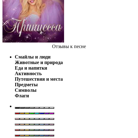
Отзывы
к песне
Смайлы и люди
Животные и природа
Еда и напитки
Активность
Путешествия и места
Предметы
Символы
Флаги