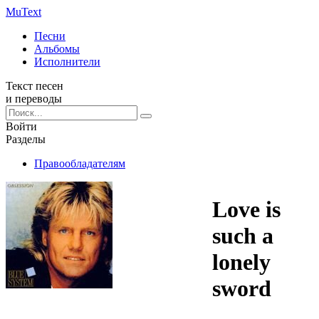
Mu
Text
Песни
Альбомы
Исполнители
Текст песен
и переводы
Войти
Разделы
Правообладателям
Love is
such a
lonely
sword