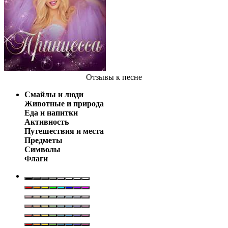
Отзывы
к песне
Смайлы и люди
Животные и природа
Еда и напитки
Активность
Путешествия и места
Предметы
Символы
Флаги