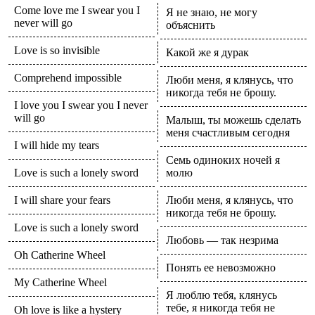
Come love me I swear you I
Я не знаю, не могу
never will go
объяснить
Love is so invisible
Какой же я дурак
Comprehend impossible
Люби меня, я клянусь, что
никогда тебя не брошу.
I love you I swear you I never
will go
Малыш, ты можешь сделать
меня счастливым сегодня
I will hide my tears
Семь одиноких ночей я
Love is such a lonely sword
молю
I will share your fears
Люби меня, я клянусь, что
никогда тебя не брошу.
Love is such a lonely sword
Любовь — так незрима
Oh Catherine Wheel
Понять ее невозможно
My Catherine Wheel
Я люблю тебя, клянусь
тебе, я никогда тебя не
Oh love is like a hystery