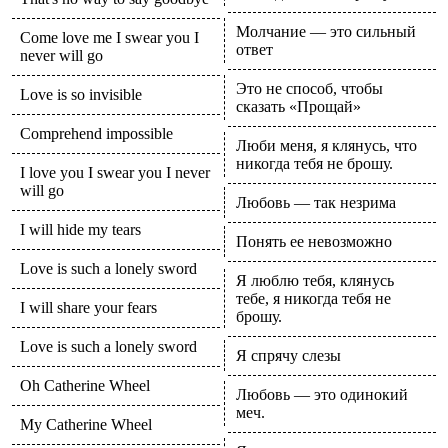
Молчание — это сильный
Come love me I swear you I
ответ
never will go
Это не способ, чтобы
Love is so invisible
сказать «Прощай»
Comprehend impossible
Люби меня, я клянусь, что
никогда тебя не брошу.
I love you I swear you I never
will go
Любовь — так незрима
I will hide my tears
Понять ее невозможно
Love is such a lonely sword
Я люблю тебя, клянусь
тебе, я никогда тебя не
I will share your fears
брошу.
Love is such a lonely sword
Я спрячу слезы
Oh Catherine Wheel
Любовь — это одинокий
меч.
My Catherine Wheel