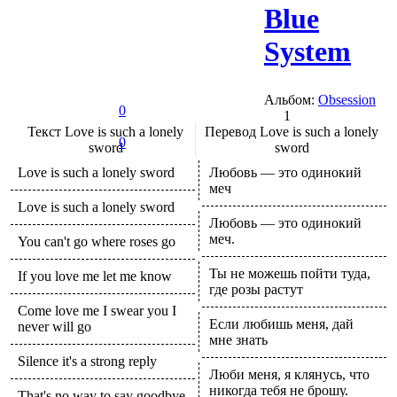
Blue
System
Альбом:
Obsession
0
1
Текст
Love is such a lonely
Перевод
Love is such a lonely
0
sword
sword
Love is such a lonely sword
Любовь — это одинокий
меч
Love is such a lonely sword
Любовь — это одинокий
меч.
You can't go where roses go
Ты не можешь пойти туда,
If you love me let me know
где розы растут
Come love me I swear you I
Если любишь меня, дай
never will go
мне знать
Silence it's a strong reply
Люби меня, я клянусь, что
никогда тебя не брошу.
That's no way to say goodbye