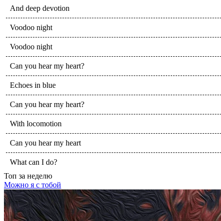
And deep devotion
Voodoo night
Voodoo night
Can you hear my heart?
Echoes in blue
Can you hear my heart?
With locomotion
Can you hear my heart
What can I do?
Топ
за неделю
Можно я с тобой