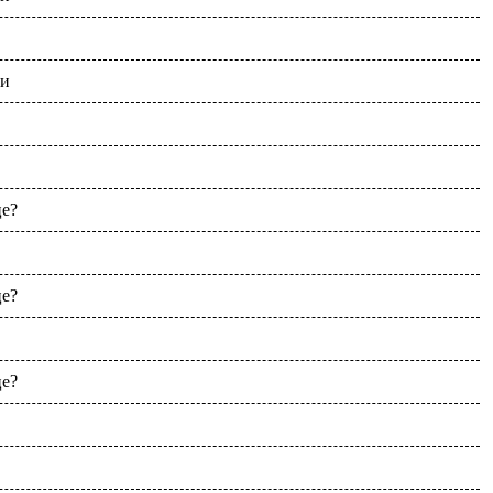
чи
це?
це?
це?