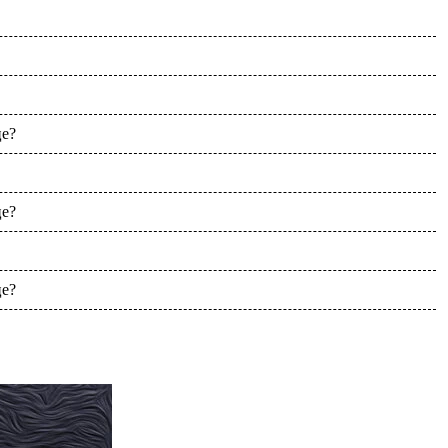
це?
це?
це?