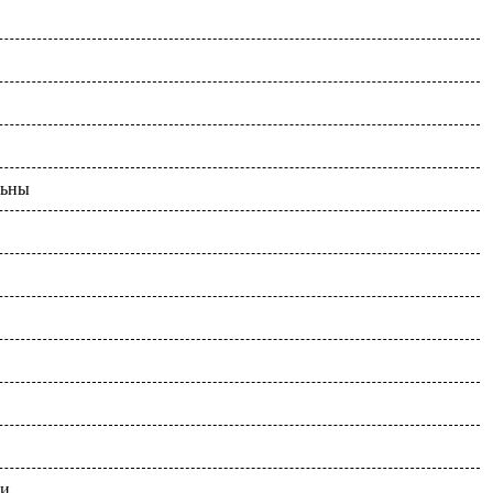
льны
чи