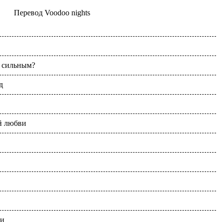
Перевод
Voodoo nights
 сильным?
д
й любви
чи