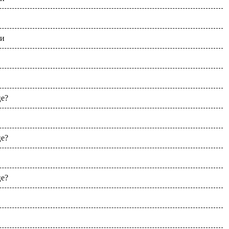
чи
це?
це?
це?