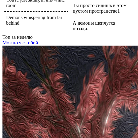
room
Ты просто сидишь в этом
пустом пространстве1
Demons whispering from far
behind
А демоны шепчутся
позади.
Топ
за неделю
Можно я с тобой