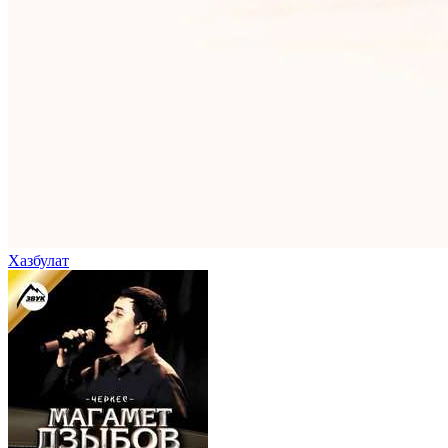
Хазбулат