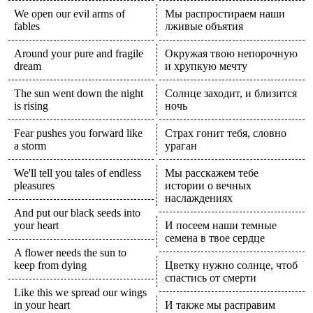
We open our evil arms of
Мы распростираем наши
fables
лживые объятия
Around your pure and fragile
Окружая твою непорочную
dream
и хрупкую мечту
The sun went down the night
Солнце заходит, и близится
is rising
ночь
Fear pushes you forward like
Страх гонит тебя, словно
a storm
ураган
We'll tell you tales of endless
Мы расскажем тебе
pleasures
истории о вечных
наслаждениях
And put our black seeds into
your heart
И посеем наши темные
семена в твое сердце
A flower needs the sun to
keep from dying
Цветку нужно солнце, чтоб
спастись от смерти
Like this we spread our wings
in your heart
И также мы расправим