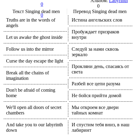
Альбом:
Labyrinth
0
0
Текст
Singing dead men
Перевод
Singing dead men
0
Truths are in the words of
Истина ангельских слов
angels
Пробуждает призраков
Let us awake the ghost inside
внутри
Follow us into the mirror
Следуй за нами сквозь
зеркало
Curse the day escape the light
Прокляни день, спасаясь от
света
Break all the chains of
imagination
Разбей все цепи разума
Don't be afraid of coming
home
Не бойся прийти домой
We'll open all doors of secret
Мы откроем все двери
chambers
тайных комнат
And take you to our labyrinth
И спустим тебя вниз, в наш
down
лабиринт