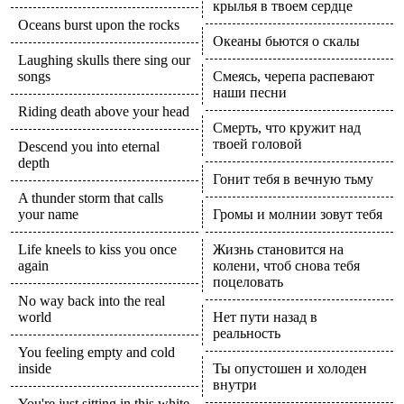
крылья в твоем сердце
Oceans burst upon the rocks
Океаны бьются о скалы
Laughing skulls there sing our
songs
Смеясь, черепа распевают
наши песни
Riding death above your head
Смерть, что кружит над
твоей головой
Descend you into eternal
depth
Гонит тебя в вечную тьму
A thunder storm that calls
your name
Громы и молнии зовут тебя
Life kneels to kiss you once
Жизнь становится на
again
колени, чтоб снова тебя
поцеловать
No way back into the real
world
Нет пути назад в
реальность
You feeling empty and cold
inside
Ты опустошен и холоден
внутри
You're just sitting in this white