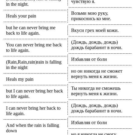
чувствую я.
in the night.
Возьми мою руку,
Heals your pain
прикоснись ко мне.
but he can never bring me
Вкуси грех моей кожи.
back to life again.
(Дождь, дождь, дождь)
You can never bring me back
дождь барабанит в ночи.
to life again.
Избавляя от боли
(Rain,Rain,rain)rain is falling
in the night
но он никогда не сможет
вернуть меня к жизни.
Heals my pain
Ты никогда не сможешь
but I can never bring her back
вернуть меня к жизни.
to life again.
(Дождь, дождь, дождь)
I can never bring her back to
дождь барабанит в ночи.
life again.
Избавляя от боли
And when the rain is falling
down
но я никогда не смогу