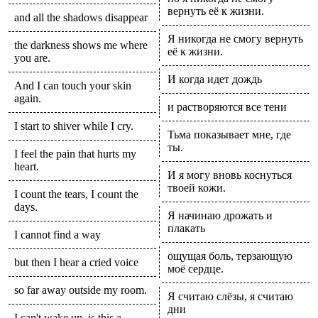
вернуть её к жизни.
and all the shadows disappear
Я никогда не смогу вернуть
the darkness shows me where
её к жизни.
you are.
И когда идет дождь
And I can touch your skin
again.
и растворяются все тени
I start to shiver while I cry.
Тьма показывает мне, где
ты.
I feel the pain that hurts my
heart.
И я могу вновь коснуться
твоей кожи.
I count the tears, I count the
days.
Я начинаю дрожать и
плакать
I cannot find a way
ощущая боль, терзающую
but then I hear a cried voice
моё сердце.
so far away outside my room.
Я считаю слёзы, я считаю
дни
I can't wake up, is this a