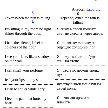
Альбом:
Labyrinth
0
0
Текст
When the rain is falling...
Перевод
When the rain is
0
falling...
I'm sitting in my room no light
Я сижу в своей комнате,
shines through the door.
свет не сквозит через дверь.
I hate the silence, I feel the
Я ненавижу тишину, я
coldness of the floor.
ощущаю холодный пол
I see your face, like a shadow
Я вижу твоё лицо, будто
on the wall.
тень на стене.
I can smell your perfume
Я чувствую аромат твоих
духов
feel your lips on my skin.
чувствую твои поцелуи на
своей коже.
I start to shiver while I cry
Я начинаю дрожать и
I feel the pain that hurts my
плакать
heart.