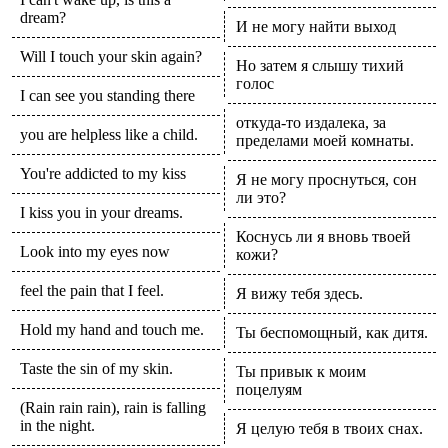
dream?
И не могу найти выход
Will I touch your skin again?
Но затем я слышу тихий
голос
I can see you standing there
откуда-то издалека, за
you are helpless like a child.
пределами моей комнаты.
You're addicted to my kiss
Я не могу проснуться, сон
ли это?
I kiss you in your dreams.
Коснусь ли я вновь твоей
Look into my eyes now
кожи?
feel the pain that I feel.
Я вижу тебя здесь.
Hold my hand and touch me.
Ты беспомощный, как дитя.
Taste the sin of my skin.
Ты привык к моим
поцелуям
(Rain rain rain), rain is falling
in the night.
Я целую тебя в твоих снах.