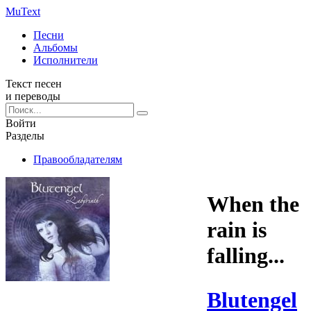
Mu
Text
Песни
Альбомы
Исполнители
Текст песен
и переводы
Войти
Разделы
Правообладателям
When the
rain is
falling...
Blutengel