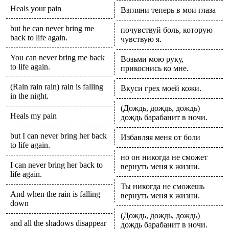
Heals your pain
Взгляни теперь в мои глаза
but he can never bring me
почувствуй боль, которую
back to life again.
чувствую я.
You can never bring me back
Возьми мою руку,
to life again.
прикоснись ко мне.
(Rain rain rain) rain is falling
Вкуси грех моей кожи.
in the night.
(Дождь, дождь, дождь)
Heals my pain
дождь барабанит в ночи.
but I can never bring her back
Избавляя меня от боли
to life again.
но он никогда не сможет
I can never bring her back to
вернуть меня к жизни.
life again.
Ты никогда не сможешь
And when the rain is falling
вернуть меня к жизни.
down
(Дождь, дождь, дождь)
and all the shadows disappear
дождь барабанит в ночи.