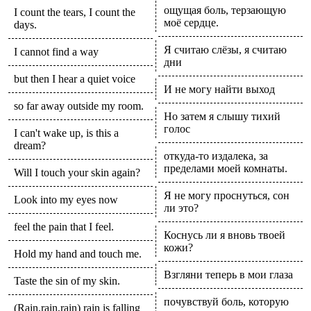
ощущая боль, терзающую
I count the tears, I count the
моё сердце.
days.
Я считаю слёзы, я считаю
I cannot find a way
дни
but then I hear a quiet voice
И не могу найти выход
so far away outside my room.
Но затем я слышу тихий
голос
I can't wake up, is this a
dream?
откуда-то издалека, за
пределами моей комнаты.
Will I touch your skin again?
Я не могу проснуться, сон
Look into my eyes now
ли это?
feel the pain that I feel.
Коснусь ли я вновь твоей
кожи?
Hold my hand and touch me.
Взгляни теперь в мои глаза
Taste the sin of my skin.
почувствуй боль, которую
(Rain,rain,rain) rain is falling