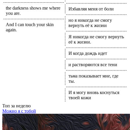
the darkness shows me where
Избавляя меня от боли
you are.
но я никогда не смогу
And I can touch your skin
вернуть её к жизни
again.
Я никогда не смогу вернуть
её к жизни.
И когда дождь идет
и растворяются все тени
тьма показывает мне, где
ты.
И я могу вновь коснуться
твоей кожи
Топ
за неделю
Можно я с тобой