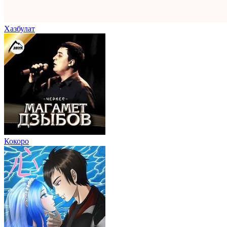
Хазбулат
Кокоро