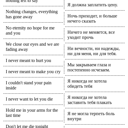
nothing left to say
Я должна заплатить цену.
Nothing changes, everything
Ночь приходит, и больше
has gone away
нечего сказать
No eternity no hope for me
Ничего не меняется, все
and you
уходит прочь
We close our eyes and we are
Ни вечности, ни надежды,
fading away
ни для меня, ни для тебя.
I never meant to hurt you
Мы закрываем глаза и
постепенно исчезаем.
I never meant to make you cry
Я никогда не хотела
I couldn't stand your pain
обидеть тебя
inside
Я никогда не хотела
I never want to let you die
заставить тебя плакать
Hold me in your arms for the
Я не могла терпеть боль
last time
внутри
Don't let me die tonight