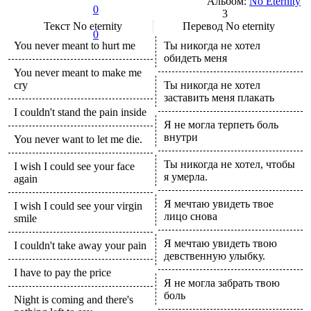
Альбом:
No Eternity
0
3
Текст
No eternity
Перевод
No eternity
0
You never meant to hurt me
Ты никогда не хотел
обидеть меня
You never meant to make me
cry
Ты никогда не хотел
заставить меня плакать
I couldn't stand the pain inside
Я не могла терпеть боль
внутри
You never want to let me die.
Ты никогда не хотел, чтобы
I wish I could see your face
я умерла.
again
Я мечтаю увидеть твое
I wish I could see your virgin
лицо снова
smile
Я мечтаю увидеть твою
I couldn't take away your pain
девственную улыбку.
I have to pay the price
Я не могла забрать твою
боль
Night is coming and there's