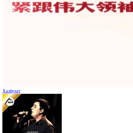
Хазбулат