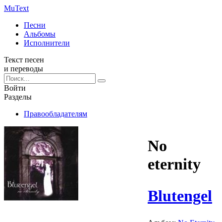
Mu
Text
Песни
Альбомы
Исполнители
Текст песен
и переводы
Войти
Разделы
Правообладателям
No
eternity
Blutengel