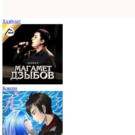
Хазбулат
Кокоро