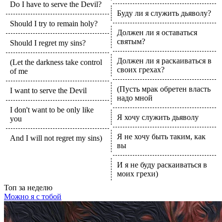
Do I have to serve the Devil?
Буду ли я служить дьяволу?
Should I try to remain holy?
Должен ли я оставаться
святым?
Should I regret my sins?
Должен ли я раскаиваться в
(Let the darkness take control
своих грехах?
of me
(Пусть мрак обретен власть
I want to serve the Devil
надо мной
I don't want to be only like
Я хочу служить дьяволу
you
Я не хочу быть таким, как
And I will not regret my sins)
вы
И я не буду раскаиваться в
моих грехи)
Топ
за неделю
Можно я с тобой