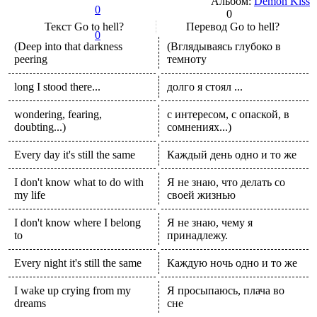
Альбом:
Demon Kiss
0
0
Текст
Go to hell?
Перевод
Go to hell?
0
(Deep into that darkness
(Вглядываясь глубоко в
peering
темноту
long I stood there...
долго я стоял ...
wondering, fearing,
с интересом, с опаской, в
doubting...)
сомнениях...)
Every day it's still the same
Каждый день одно и то же
I don't know what to do with
Я не знаю, что делать со
my life
своей жизнью
I don't know where I belong
Я не знаю, чему я
to
принадлежу.
Every night it's still the same
Каждую ночь одно и то же
I wake up crying from my
Я просыпаюсь, плача во
dreams
сне