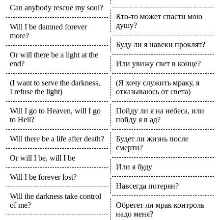
Can anybody rescue my soul?
Кто-то может спасти мою
душу?
Will I be damned forever
more?
Буду ли я навеки проклят?
Or will there be a light at the
end?
Или увижу свет в конце?
(I want to serve the darkness,
(Я хочу служить мраку, я
I refuse the light)
отказываюсь от света)
Will I go to Heaven, will I go
Пойду ли я на небеса, или
to Hell?
пойду я в ад?
Will there be a life after death?
Будет ли жизнь после
смерти?
Or will I be, will I be
Или я буду
Will I be forever lost?
Навсегда потерян?
Will the darkness take control
of me?
Обретет ли мрак контроль
надо меня?