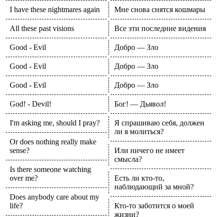
I have these nightmares again
Мне снова снятся кошмары
All these past visions
Все эти последние видения
Good - Evil
Добро — Зло
Good - Evil
Добро — Зло
Good - Evil
Добро — Зло
God! - Devil!
Бог! — Дьявол!
I'm asking me, should I pray?
Я спрашиваю себя, должен
ли я молиться?
Or does nothing really make
sense?
Или ничего не имеет
смысла?
Is there someone watching
over me?
Есть ли кто-то,
наблюдающий за мной?
Does anybody care about my
life?
Кто-то заботится о моей
жизни?