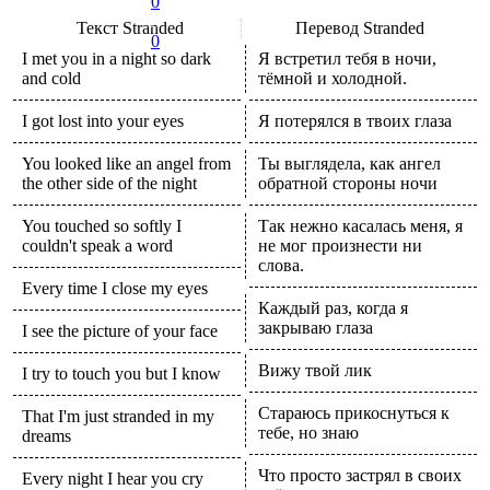
0
Текст
Stranded
Перевод
Stranded
0
I met you in a night so dark
Я встретил тебя в ночи,
and cold
тёмной и холодной.
I got lost into your eyes
Я потерялся в твоих глаза
You looked like an angel from
Ты выглядела, как ангел
the other side of the night
обратной стороны ночи
You touched so softly I
Так нежно касалась меня, я
couldn't speak a word
не мог произнести ни
слова.
Every time I close my eyes
Каждый раз, когда я
закрываю глаза
I see the picture of your face
Вижу твой лик
I try to touch you but I know
Стараюсь прикоснуться к
That I'm just stranded in my
тебе, но знаю
dreams
Что просто застрял в своих
Every night I hear you cry