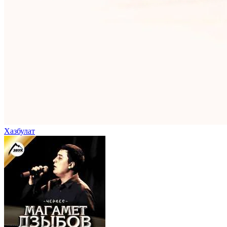
Хазбулат