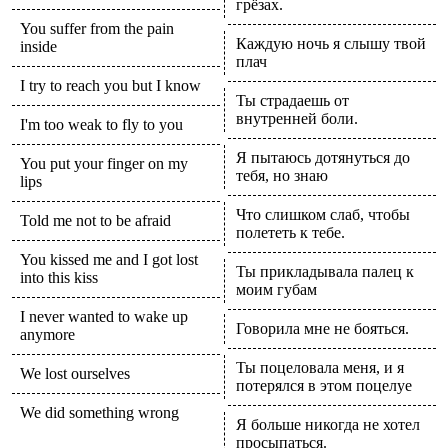
грёзах.
You suffer from the pain
Каждую ночь я слышу твой
inside
плач
I try to reach you but I know
Ты страдаешь от
внутренней боли.
I'm too weak to fly to you
Я пытаюсь дотянуться до
You put your finger on my
тебя, но знаю
lips
Что слишком слаб, чтобы
Told me not to be afraid
полететь к тебе.
You kissed me and I got lost
Ты прикладывала палец к
into this kiss
моим губам
I never wanted to wake up
Говорила мне не бояться.
anymore
Ты поцеловала меня, и я
We lost ourselves
потерялся в этом поцелуе
We did something wrong
Я больше никогда не хотел
просыпаться.