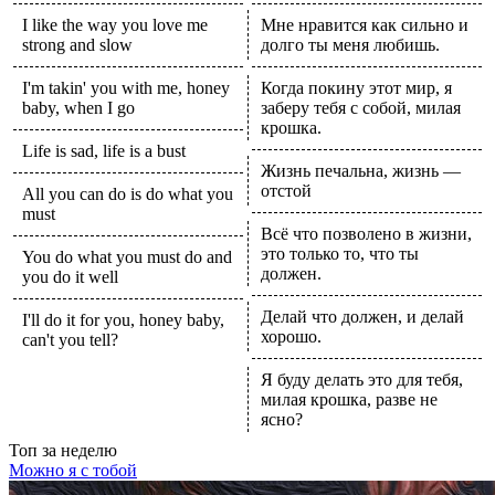
I like the way you love me
Мне нравится как сильно и
strong and slow
долго ты меня любишь.
I'm takin' you with me, honey
Когда покину этот мир, я
baby, when I go
заберу тебя с собой, милая
крошка.
Life is sad, life is a bust
Жизнь печальна, жизнь —
отстой
All you can do is do what you
must
Всё что позволено в жизни,
это только то, что ты
You do what you must do and
должен.
you do it well
Делай что должен, и делай
I'll do it for you, honey baby,
хорошо.
can't you tell?
Я буду делать это для тебя,
милая крошка, разве не
ясно?
Топ
за неделю
Можно я с тобой