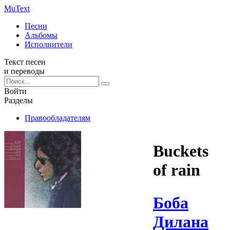
Mu
Text
Песни
Альбомы
Исполнители
Текст песен
и переводы
Войти
Разделы
Правообладателям
Buckets
of rain
Боба
Дилана