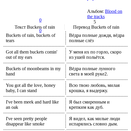
Альбом:
Blood on
the tracks
0
5
Текст
Buckets of rain
Перевод
Buckets of rain
0
Buckets of rain, buckets of
Вёдра полные дождя, вёдра
tears
полные слёз
Got all them buckets comin'
У меня их по горло, скоро
out of my ears
из ушей польётся.
Buckets of moonbeams in my
Вёдра полные лунного
hand
света в моей руке2.
You got all the love, honey
Всю твою любовь, милая
baby, I can stand
крошка, я выдержу.
I've been meek and hard like
Я был смиренным и
an oak
крепким как дуб.
I've seen pretty people
Я видел, как милые люди
disappear like smoke
испарялись словно дым.