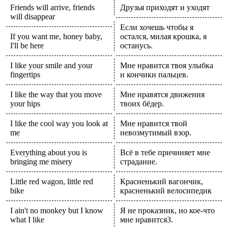
Friends will arrive, friends
Друзья приходят и уходят
will disappear
Если хочешь чтобы я
If you want me, honey baby,
остался, милая крошка, я
I'll be here
останусь.
I like your smile and your
Мне нравится твоя улыбка
fingertips
и кончики пальцев.
I like the way that you move
Мне нравятся движения
your hips
твоих бёдер.
I like the cool way you look at
Мне нравится твой
me
невозмутимый взор.
Everything about you is
Всё в тебе причиняет мне
bringing me misery
страдание.
Little red wagon, little red
Красненький вагончик,
bike
красненький велосипедик
I ain't no monkey but I know
Я не проказник, но кое-что
what I like
мне нравится3.