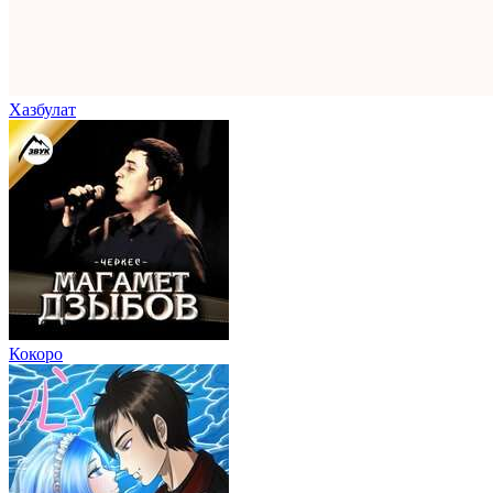
Хазбулат
Кокоро