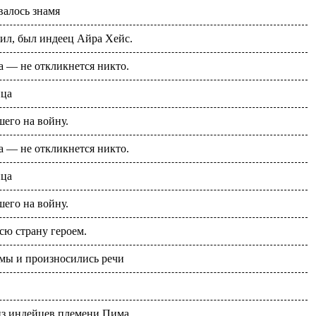
валось знамя
зил, был индеец Айра Хейс.
 — не откликнется никто.
йца
его на войну.
 — не откликнется никто.
йца
его на войну.
сю страну героем.
ёмы и произносились речи
из индейцев племени Пима