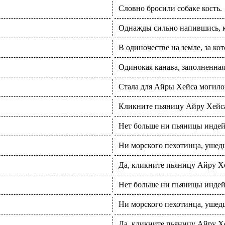
Словно бросили собаке кость.
Однажды сильно напившись, к
В одиночестве на земле, за ко
Одинокая канава, заполненная
Стала для Айры Хейса могило
Кликните пьяницу Айру Хейса
Нет больше ни пьяницы инде
Ни морского пехотинца, ушедш
Да, кликните пьяницу Айру Х
Нет больше ни пьяницы инде
Ни морского пехотинца, ушедш
Да, кликните пьяницу Айру Х