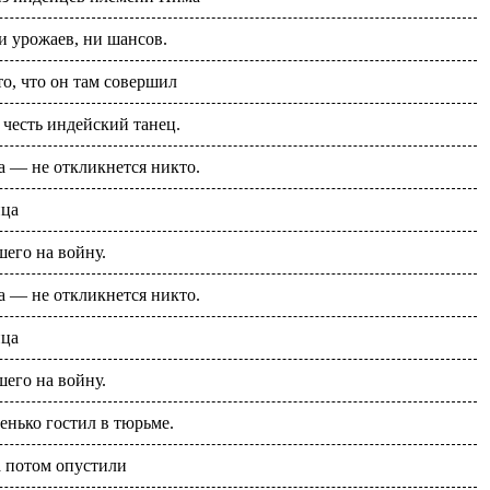
и урожаев, ни шансов.
то, что он там совершил
 честь индейский танец.
 — не откликнется никто.
йца
его на войну.
 — не откликнется никто.
йца
его на войну.
енько гостил в тюрьме.
а потом опустили