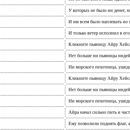
У которых не было ни денег, н
И им всем было наплевать но 
И только ветер исполнил в его
Кликните пьяницу Айру Хейса
Нет больше ни пьяницы инде
Ни морского пехотинца, ушедш
Кликните пьяницу Айру Хейса
Нет больше ни пьяницы инде
Ни морского пехотинца, ушедш
Айра начал сильно пить и част
Ему позволили поднять флаг, 