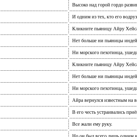
Высоко над горой гордо разви
И одним из тех, кто его водру
Кликните пьяницу Айру Хейса
Нет больше ни пьяницы инде
Ни морского пехотинца, ушедш
Кликните пьяницу Айру Хейса
Нет больше ни пьяницы инде
Ни морского пехотинца, ушедш
Айра вернулся известным на в
В его честь устраивались при
Все жали ему руку.
Но он был всего лишь одним 