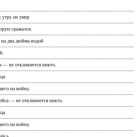
 утру он умер
торую сражался.
 на два дюйма водой
й.
 — не откликнется никто.
йца
его на войну.
ейса — не откликнется никто.
йца
его на войну.
ейса