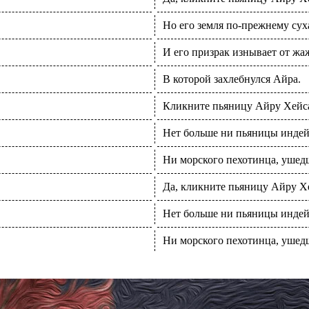
Но его земля по-прежнему сух
И его призрак изнывает от жа
В которой захлебнулся Айра.
Кликните пьяницу Айру Хейса
Нет больше ни пьяницы инде
Ни морского пехотинца, ушедш
Да, кликните пьяницу Айру Х
Нет больше ни пьяницы инде
Ни морского пехотинца, ушедш