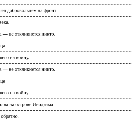
ушёл добровольцем на фронт
века.
 — не откликнется никто.
йца
его на войну.
 — не откликнется никто.
йца
его на войну.
горы на острове Иводзима
 обратно.