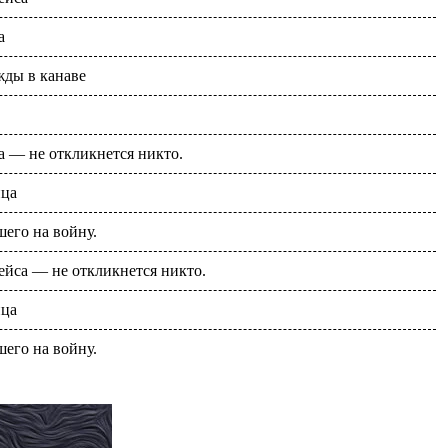
а
жды в канаве
 — не откликнется никто.
йца
его на войну.
ейса — не откликнется никто.
йца
его на войну.