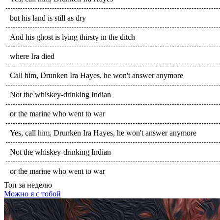
but his land is still as dry
And his ghost is lying thirsty in the ditch
where Ira died
Call him, Drunken Ira Hayes, he won't answer anymore
Not the whiskey-drinking Indian
or the marine who went to war
Yes, call him, Drunken Ira Hayes, he won't answer anymore
Not the whiskey-drinking Indian
or the marine who went to war
Топ
за неделю
Можно я с тобой