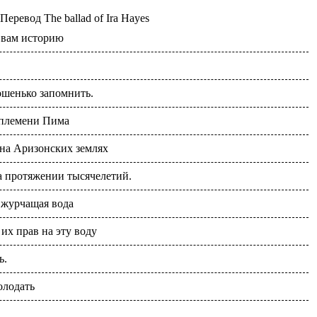
Перевод
The ballad of Ira Hayes
 вам историю
ошенько запомнить.
 племени Пима
на Аризонских землях
 протяжении тысячелетий.
 журчащая вода
их прав на эту воду
ь.
олодать