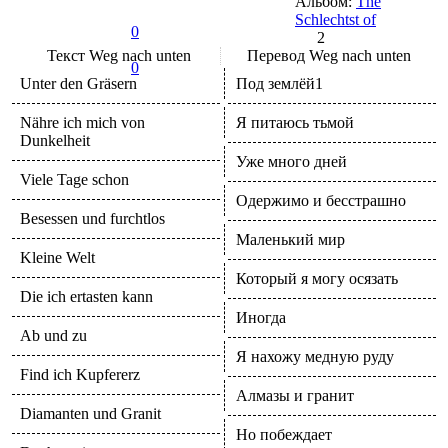
Альбом:
The
Schlechtst of
0
2
Текст
Weg nach unten
Перевод
Weg nach unten
0
Unter den Gräsern
Под землёй1
Nähre ich mich von
Я питаюсь тьмой
Dunkelheit
Уже много дней
Viele Tage schon
Одержимо и бесстрашно
Besessen und furchtlos
Маленький мир
Kleine Welt
Который я могу осязать
Die ich ertasten kann
Иногда
Ab und zu
Я нахожу медную руду
Find ich Kupfererz
Алмазы и гранит
Diamanten und Granit
Но побеждает