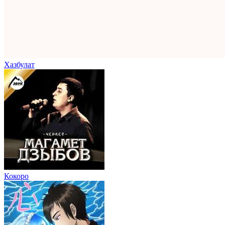
Хазбулат
Кокоро