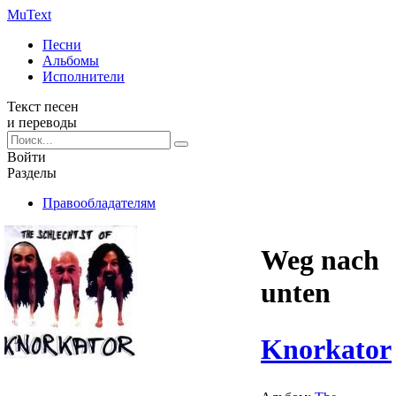
Mu
Text
Песни
Альбомы
Исполнители
Текст песен
и переводы
Войти
Разделы
Правообладателям
Weg nach
unten
Knorkator