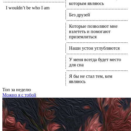
которым являюсь
I wouldn’t be who I am
Без друзей
Которые позволяют мне
взлететь и помогают
приземлиться
Наши устои углубляются
У меня всегда будет место
для сна
Я бы не стал тем, кем
являюсь
Топ
за неделю
Можно я с тобой