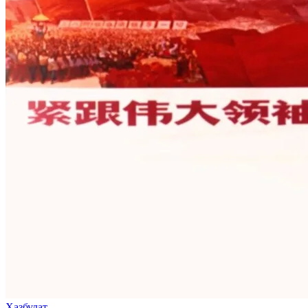
Хазбулат