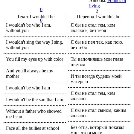
Альбом:
Politics of
living
0
2
Текст
I wouldn't be
Перевод
I wouldn't be
0
I wouldn't be who I am,
Я бы не стал тем, кем
without you
являюсь, без тебя
I wouldn't sing the way I sing,
Я бы не пел так, как пою,
without you
без тебя
You fill my eyes up with color
Ты наполняешь мои глаза
цветом
And you'll always be my
mother
И ты всегда будешь моей
матерью
I wouldn't be who I am
Я бы не стал тем, кем
являюсь
I wouldn't be the son that I am
Я бы не стал сыном, каким
Without a father who showed
являюсь
me I can
Без отца, который показал
Face all the bullies at school
мне, что я могу