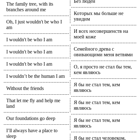
Без людей
The family tree, with its
branches around me
Которых мы больше не
увидим
Oh, I just wouldn't be who I
am
И всех несовершенств на
моей коже
I wouldn't be who I am
Семейного древа с
I wouldn't be who I am
овивающими меня ветвями
I wouldn't be who I am
О, я просто не стал бы тем,
кем являюсь
I wouldn’t be the human I am
Я бы не стал тем, кем
Without the friends
являюсь
That let me fly and help me
Я бы не стал тем, кем
land
являюсь
Our foundations go deep
Я бы не стал тем, кем
являюсь
I’ll always have a place to
sleep
Я бы не стал человеком,