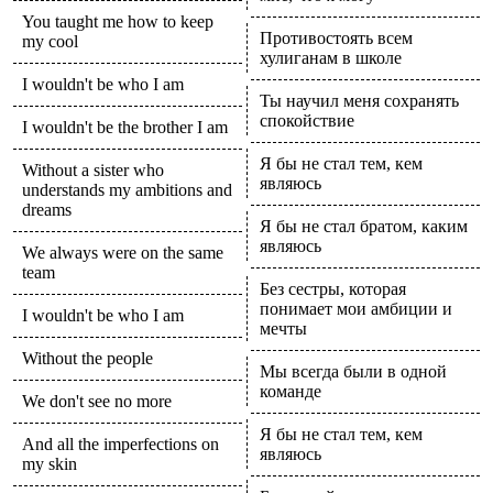
You taught me how to keep
Противостоять всем
my cool
хулиганам в школе
I wouldn't be who I am
Ты научил меня сохранять
спокойствие
I wouldn't be the brother I am
Я бы не стал тем, кем
Without a sister who
являюсь
understands my ambitions and
dreams
Я бы не стал братом, каким
являюсь
We always were on the same
team
Без сестры, которая
понимает мои амбиции и
I wouldn't be who I am
мечты
Without the people
Мы всегда были в одной
команде
We don't see no more
Я бы не стал тем, кем
And all the imperfections on
являюсь
my skin