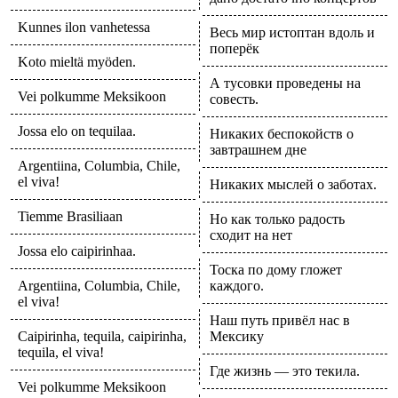
Kunnes ilon vanhetessa
Весь мир истоптан вдоль и
поперёк
Koto mieltä myöden.
А тусовки проведены на
Vei polkumme Meksikoon
совесть.
Jossa elo on tequilaa.
Никаких беспокойств о
завтрашнем дне
Argentiina, Columbia, Chile,
el viva!
Никаких мыслей о заботах.
Tiemme Brasiliaan
Но как только радость
сходит на нет
Jossa elo caipirinhaa.
Тоска по дому гложет
Argentiina, Columbia, Chile,
каждого.
el viva!
Наш путь привёл нас в
Caipirinha, tequila, caipirinha,
Мексику
tequila, el viva!
Где жизнь — это текила.
Vei polkumme Meksikoon