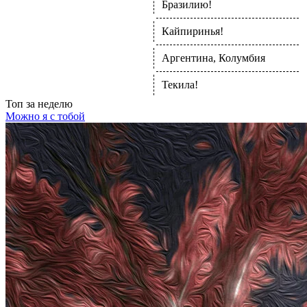
Бразилию!
Кайпиринья!
Аргентина, Колумбия
Текила!
Топ
за неделю
Можно я с тобой