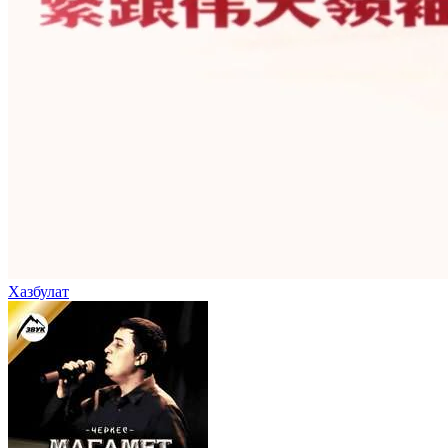
Хазбулат