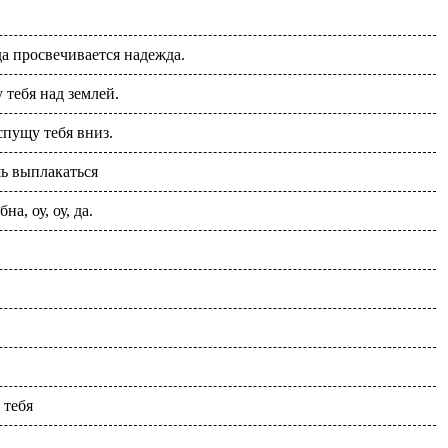
да просвечивается надежда.
 тебя над землей.
спущу тебя вниз.
ь выплакаться
на, оу, оу, да.
 тебя