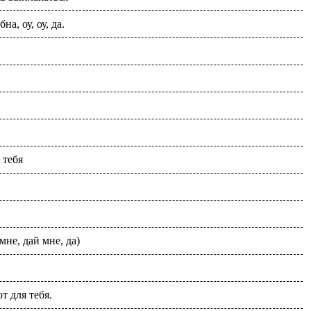
на, оу, оу, да.
 тебя
мне, дай мне, да)
т для тебя.