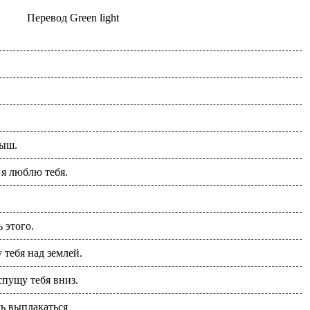
Перевод
Green light
лыш.
 я люблю тебя.
.
 этого.
 тебя над землей.
спущу тебя вниз.
ь выплакаться