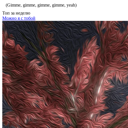
(Gimme, gimme, gimme, gimme, yeah)
Топ
за неделю
Можно я с тобой