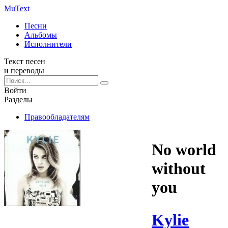
Mu
Text
Песни
Альбомы
Исполнители
Текст песен
и переводы
Войти
Разделы
Правообладателям
No world
without
you
Kylie