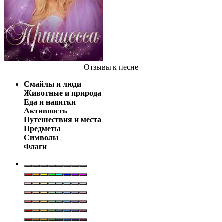
Отзывы
к песне
Смайлы и люди
Животные и природа
Еда и напитки
Активность
Путешествия и места
Предметы
Символы
Флаги