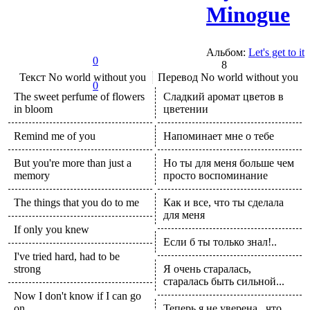
Minogue
Альбом:
Let's get to it
0
8
Текст
No world without you
Перевод
No world without you
0
The sweet perfume of flowers
Сладкий аромат цветов в
in bloom
цветении
Remind me of you
Напоминает мне о тебе
But you're more than just a
Но ты для меня больше чем
memory
просто воспоминание
The things that you do to me
Как и все, что ты сделала
для меня
If only you knew
Если б ты только знал!..
I've tried hard, had to be
strong
Я очень старалась,
старалась быть сильной...
Now I don't know if I can go
on
Теперь я не уверена , что