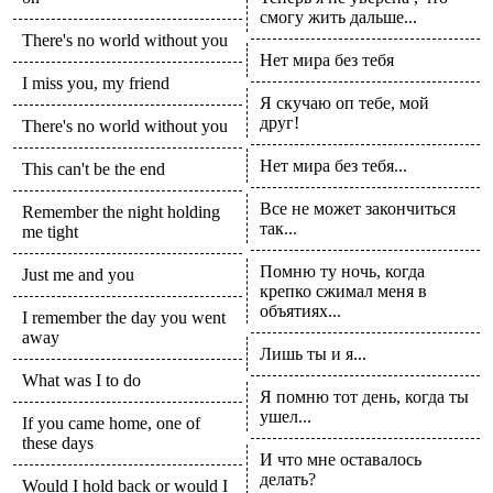
смогу жить дальше...
There's no world without you
Нет мира без тебя
I miss you, my friend
Я скучаю оп тебе, мой
друг!
There's no world without you
Нет мира без тебя...
This can't be the end
Все не может закончиться
Remember the night holding
так...
me tight
Помню ту ночь, когда
Just me and you
крепко сжимал меня в
объятиях...
I remember the day you went
away
Лишь ты и я...
What was I to do
Я помню тот день, когда ты
ушел...
If you came home, one of
these days
И что мне оставалось
делать?
Would I hold back or would I