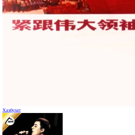
Хазбулат