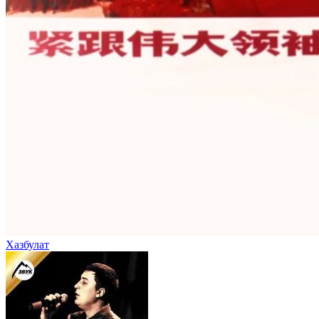
Хазбулат