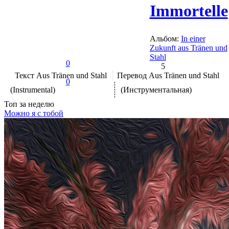
Immortelle
Альбом:
In einer
Zukunft aus Tränen und
Stahl
0
5
Текст
Aus Tränen und Stahl
Перевод
Aus Tränen und Stahl
0
(Instrumental)
(Инструментальная)
Топ
за неделю
Можно я с тобой