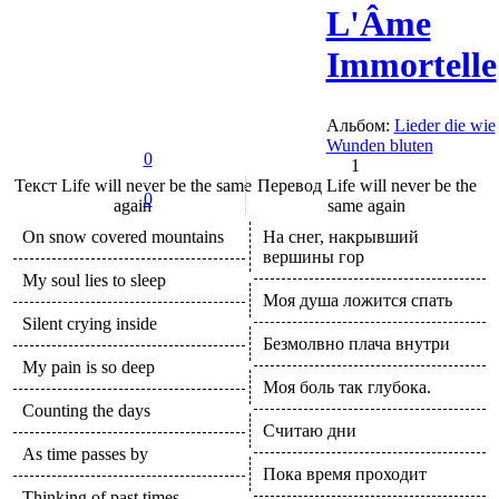
L'Âme
Immortelle
Альбом:
Lieder die wie
Wunden bluten
0
1
Текст
Life will never be the same
Перевод
Life will never be the
0
again
same again
On snow covered mountains
На снег, накрывший
вершины гор
My soul lies to sleep
Моя душа ложится спать
Silent crying inside
Безмолвно плача внутри
My pain is so deep
Моя боль так глубока.
Counting the days
Считаю дни
As time passes by
Пока время проходит
Thinking of past times