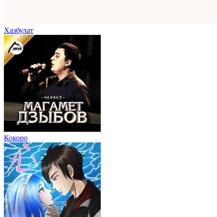
Хазбулат
Кокоро