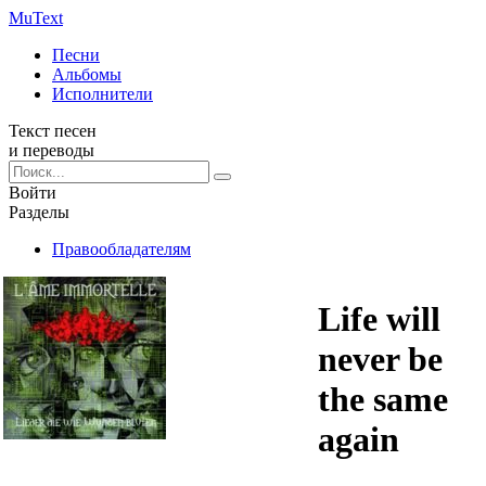
Mu
Text
Песни
Альбомы
Исполнители
Текст песен
и переводы
Войти
Разделы
Правообладателям
Life will
never be
the same
again