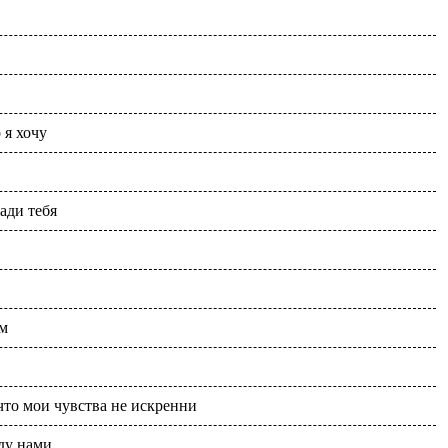
 я хочу
ади тебя
ым
что мои чувства не искренни
ду нами