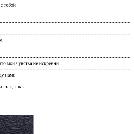
 с тобой
ым
что мои чувства не искренни
ду нами
т так, как я