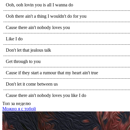
Ooh, ooh lovin you is all I wanna do
Ooh there ain't a thing I wouldn't do for you
Cause there ain't nobody loves you
Like I do
Don't let that jealous talk
Get through to you
Cause if they start a rumour that my heart ain't true
Don't let it come between us
Cause there ain't nobody loves you like I do
Топ
за неделю
Можно я с тобой