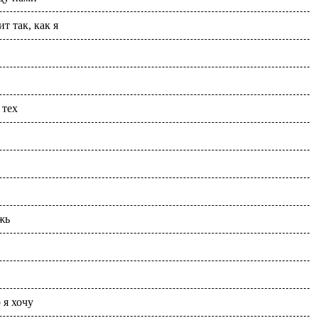
т так, как я
 тех
жь
 я хочу