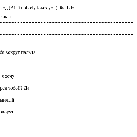
евод
(Ain't nobody loves you) like I do
как я
бя вокруг пальца
 я хочу
ред тобой? Да.
, милый
оворят.