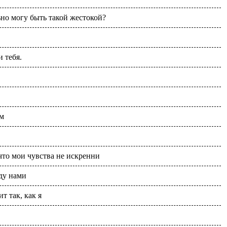
ьно могу быть такой жестокой?
 тебя.
ым
что мои чувства не искренни
ду нами
т так, как я