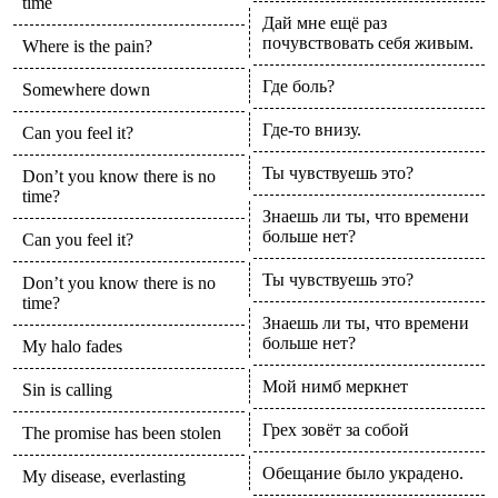
time
Дай мне ещё раз
почувствовать себя живым.
Where is the pain?
Где боль?
Somewhere down
Где-то внизу.
Can you feel it?
Ты чувствуешь это?
Don’t you know there is no
time?
Знаешь ли ты, что времени
больше нет?
Can you feel it?
Ты чувствуешь это?
Don’t you know there is no
time?
Знаешь ли ты, что времени
больше нет?
My halo fades
Мой нимб меркнет
Sin is calling
Грех зовёт за собой
The promise has been stolen
Обещание было украдено.
My disease, everlasting