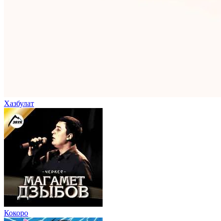
Хазбулат
Кокоро