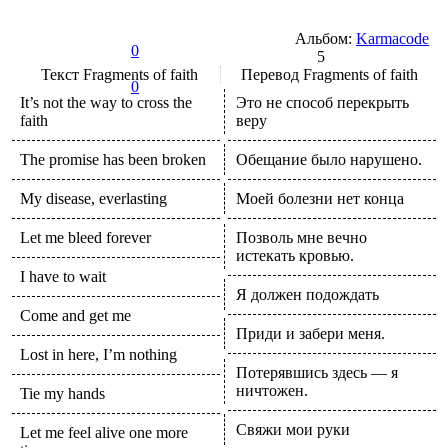
Альбом:
Karmacode
0
5
Текст
Fragments of faith
Перевод
Fragments of faith
0
It’s not the way to cross the
Это не способ перекрыть
faith
веру
The promise has been broken
Обещание было нарушено.
My disease, everlasting
Моей болезни нет конца
Let me bleed forever
Позволь мне вечно
истекать кровью.
I have to wait
Я должен подождать
Come and get me
Приди и забери меня.
Lost in here, I’m nothing
Потерявшись здесь — я
ничтожен.
Tie my hands
Свяжи мои руки
Let me feel alive one more