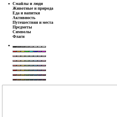
Смайлы и люди
Животные и природа
Еда и напитки
Активность
Путешествия и места
Предметы
Символы
Флаги