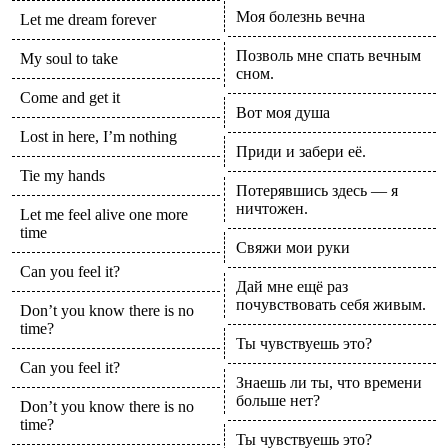
Моя болезнь вечна
Let me dream forever
Позволь мне спать вечным
My soul to take
сном.
Come and get it
Вот моя душа
Lost in here, I’m nothing
Приди и забери её.
Tie my hands
Потерявшись здесь — я
ничтожен.
Let me feel alive one more
time
Свяжи мои руки
Can you feel it?
Дай мне ещё раз
почувствовать себя живым.
Don’t you know there is no
time?
Ты чувствуешь это?
Can you feel it?
Знаешь ли ты, что времени
больше нет?
Don’t you know there is no
time?
Ты чувствуешь это?