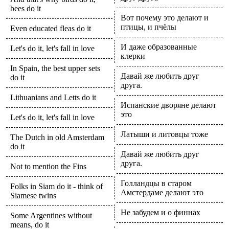
bees do it
Вот почему это делают и
птицы, и пчёлы
Even educated fleas do it
И даже образованные
Let's do it, let's fall in love
клерки
In Spain, the best upper sets
Давай же любить друг
do it
друга.
Lithuanians and Letts do it
Испанские дворяне делают
это
Let's do it, let's fall in love
Латыши и литовцы тоже
The Dutch in old Amsterdam
do it
Давай же любить друг
друга.
Not to mention the Fins
Голландцы в старом
Folks in Siam do it - think of
Амстердаме делают это
Siamese twins
Не забудем и о финнах
Some Argentines without
means, do it