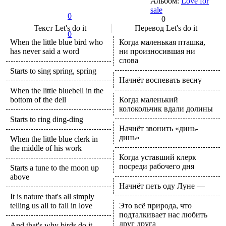
Альбом:
Love for
sale
0
0
Текст
Let's do it
Перевод
Let's do it
0
When the little blue bird who
Когда маленькая пташка,
has never said a word
ни произносившая ни
слова
Starts to sing spring, spring
Начнёт воспевать весну
When the little bluebell in the
bottom of the dell
Когда маленький
колокольчик вдали долины
Starts to ring ding-ding
Начнёт звонить «динь-
динь»
When the little blue clerk in
the middle of his work
Когда уставший клерк
посреди рабочего дня
Starts a tune to the moon up
above
Начнёт петь оду Луне —
It is nature that's all simply
telling us all to fall in love
Это всё природа, что
подталкивает нас любить
друг друга
And that's why birds do it,