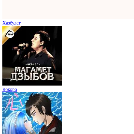
Хазбулат
Кокоро