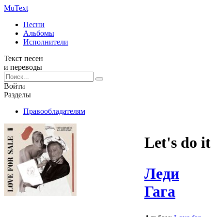
Mu
Text
Песни
Альбомы
Исполнители
Текст песен
и переводы
Войти
Разделы
Правообладателям
Let's do it
Леди
Гага