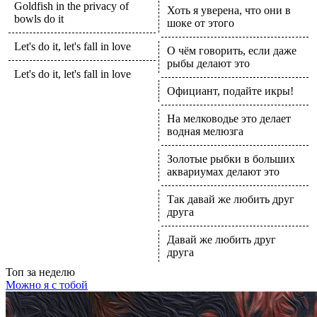
Goldfish in the privacy of
Хоть я уверена, что они в
bowls do it
шоке от этого
Let's do it, let's fall in love
О чём говорить, если даже
рыбы делают это
Let's do it, let's fall in love
Официант, подайте икры!
На мелководье это делает
водная мелюзга
Золотые рыбки в больших
аквариумах делают это
Так давай же любить друг
друга
Давай же любить друг
друга
Топ
за неделю
Можно я с тобой