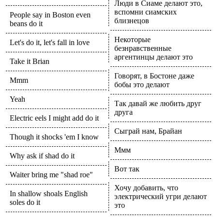
Люди в Сиаме делают это,
вспомни сиамских
People say in Boston even
близнецов
beans do it
Некоторые
Let's do it, let's fall in love
безнравственные
аргентинцы делают это
Take it Brian
Говорят, в Бостоне даже
Mmm
бобы это делают
Yeah
Так давай же любить друг
друга
Electric eels I might add do it
Сыграй нам, Брайан
Though it shocks 'em I know
Ммм
Why ask if shad do it
Вот так
Waiter bring me "shad roe"
Хочу добавить, что
In shallow shoals English
электрический угри делают
soles do it
это