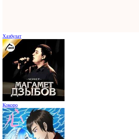
Хазбулат
Кокоро