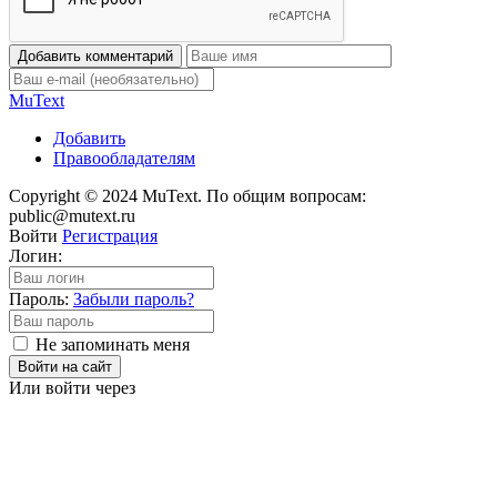
Добавить комментарий
Mu
Text
Добавить
Правообладателям
Copyright © 2024 MuText. По общим вопросам:
public@mutext.ru
Войти
Регистрация
Логин:
Пароль:
Забыли пароль?
Не запоминать меня
Войти на сайт
Или войти через