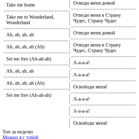
Отведи меня домой
Take me home
Отведи меня в Страну
Take me to Wonderland,
Чудес, Страну Чудес
Wonderland
Отведи меня домой
Ah, ah, ah, ah
Отведи меня в Страну
Ah, ah, ah, ah (Ah)
Чудес, Страну Чудес
Set me free (Ah-ah-ah)
А-а-а-а!
Ah, ah, ah, ah
А-а-а-а!
Ah, ah, ah, ah (Ah)
Освободи меня!
Set me free (Ah-ah-ah)
А-а-а-а!
А-а-а-а!
Освободи меня!
Топ
за неделю
Можно я с тобой