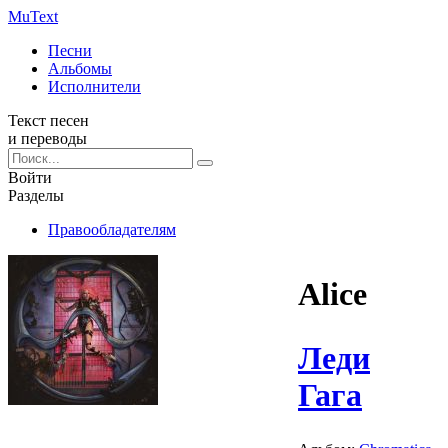
Mu
Text
Песни
Альбомы
Исполнители
Текст песен
и переводы
Войти
Разделы
Правообладателям
Alice
Леди
Гага