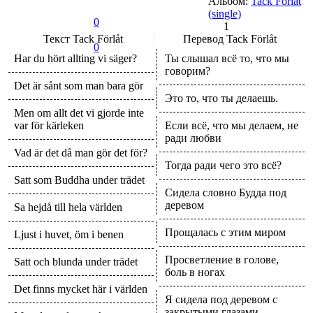
Альбом:
Tack Förlåt
(single)
0
1
Текст
Tack Förlåt
Перевод
Tack Förlåt
0
Har du hört allting vi säger?
Ты слышал всё то, что мы
говорим?
Det är sånt som man bara gör
Это то, что ты делаешь.
Men om allt det vi gjorde inte
var för kärleken
Если всё, что мы делаем, не
ради любви
Vad är det då man gör det för?
Тогда ради чего это всё?
Satt som Buddha under trädet
Сидела словно Будда под
деревом
Sa hejdå till hela världen
Прощалась с этим миром
Ljust i huvet, öm i benen
Просветление в голове,
Satt och blunda under trädet
боль в ногах
Det finns mycket här i världen
Я сидела под деревом с
закрытыми глазами.