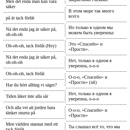
Men det enda man kan vara
säker
В этом мире так много
всего
på är tack förlåt
Но только в одном мы
Nä det enda jag är säker på,
можем быть уверенны:
oh-oh-oh
Это «Спасибо» и
Oh-oh-oh, tack förlåt (Hey)
«Прости».
Nä det enda jag är säker på,
Нет, только в одном я
oh-oh-oh
уверенна, о-о-о
Oh-oh-oh, tack förlåt
О-о-о, «Спасибо» и
«Прости» (эй)
Har du hört allting vi säger?
Нет, только в одном я
Tiden läker inte alla sår
уверенна, о-о-о
Och alla vet att jorden bara
О-о-о, «Спасибо» и
tänker snurra på
«Прости»
Men världen stannar med ett
Ты слышал всё то, что мы
tack förlåt