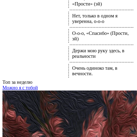
«Прости» (эй)
Нет, только в одном я
уверенна, о-о-о
О-о-о, «Спасибо» (Прости,
эй)
Держи мою руку здесь, в
реальности
Очень одиноко там, в
вечности.
Топ
за неделю
Можно я с тобой