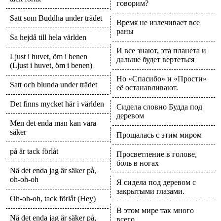
говорим?
Satt som Buddha under trädet
Время не излечивает все
раны
Sa hejdå till hela världen
И все знают, эта планета и
Ljust i huvet, öm i benen
дальше будет вертеться
(Ljust i huvet, öm i benen)
Но «Спасибо» и «Прости»
Satt och blunda under trädet
её останавливают.
Det finns mycket här i världen
Сидела словно Будда под
деревом
Men det enda man kan vara
säker
Прощалась с этим миром
på är tack förlåt
Просветление в голове,
боль в ногах
Nä det enda jag är säker på,
oh-oh-oh
Я сидела под деревом с
закрытыми глазами.
Oh-oh-oh, tack förlåt (Hey)
В этом мире так много
Nä det enda jag är säker på,
всего