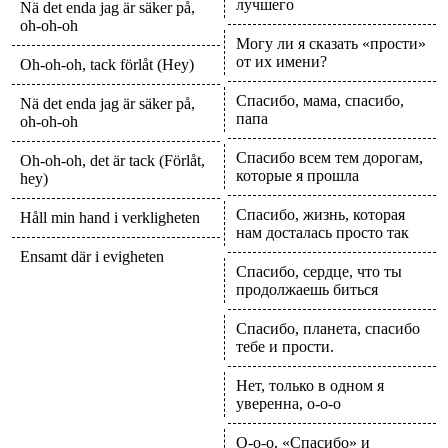
лучшего
Nä det enda jag är säker på,
oh-oh-oh
Могу ли я сказать «прости»
от их имени?
Oh-oh-oh, tack förlåt (Hey)
Спасибо, мама, спасибо,
Nä det enda jag är säker på,
папа
oh-oh-oh
Спасибо всем тем дорогам,
Oh-oh-oh, det är tack (Förlåt,
которые я прошла
hey)
Спасибо, жизнь, которая
Håll min hand i verkligheten
нам досталась просто так
Ensamt där i evigheten
Спасибо, сердце, что ты
продолжаешь биться
Спасибо, планета, спасибо
тебе и прости.
Нет, только в одном я
уверенна, о-о-о
О-о-о, «Спасибо» и