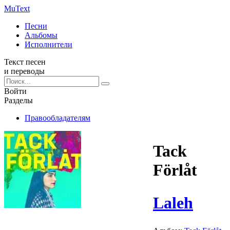
Mu
Text
Песни
Альбомы
Исполнители
Текст песен
и переводы
Войти
Разделы
Правообладателям
Tack
Förlåt
Laleh