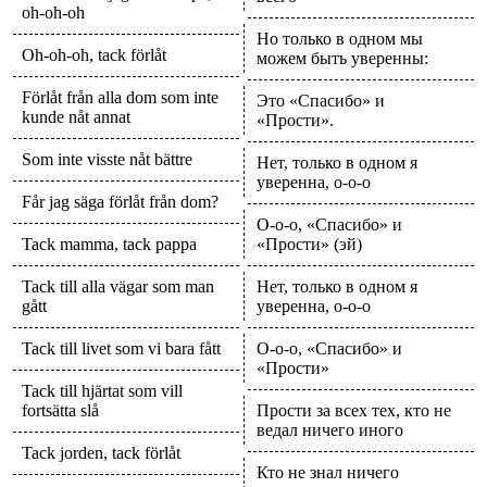
oh-oh-oh
Но только в одном мы
Oh-oh-oh, tack förlåt
можем быть уверенны:
Förlåt från alla dom som inte
Это «Спасибо» и
kunde nåt annat
«Прости».
Som inte visste nåt bättre
Нет, только в одном я
уверенна, о-о-о
Får jag säga förlåt från dom?
О-о-о, «Спасибо» и
Tack mamma, tack pappa
«Прости» (эй)
Tack till alla vägar som man
Нет, только в одном я
gått
уверенна, о-о-о
Tack till livet som vi bara fått
О-о-о, «Спасибо» и
«Прости»
Tack till hjärtat som vill
fortsätta slå
Прости за всех тех, кто не
ведал ничего иного
Tack jorden, tack förlåt
Кто не знал ничего