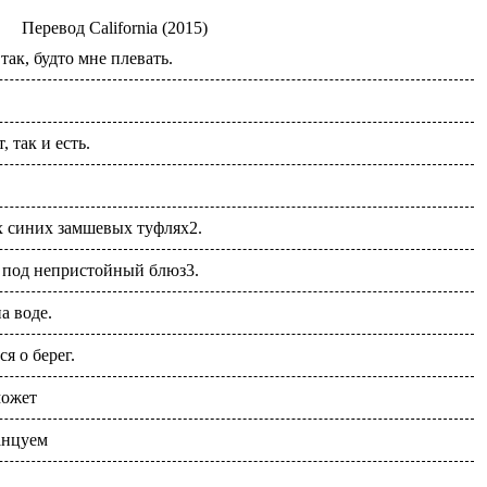
Перевод
California (2015)
ак, будто мне плевать.
, так и есть.
х синих замшевых туфлях2.
ь под непристойный блюз3.
а воде.
я о берег.
может
анцуем