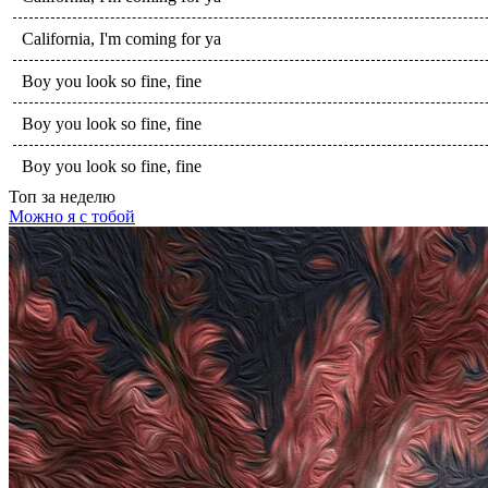
California, I'm coming for ya
Boy you look so fine, fine
Boy you look so fine, fine
Boy you look so fine, fine
Топ
за неделю
Можно я с тобой