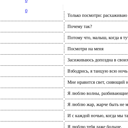
0
0
Только посмотри: расхаживаю т
Почему так?
Потому что, малыш, когда я тут
Посмотри на меня
Засиживаюсь допоздна в свои
Взбодрись, я танцую всю ноч
Мне нравится свет, сияющий н
Я люблю волны, разбивающиес
Я люблю жар, жарче быть не 
И с каждой ночью, когда мы т
Я люблю тебя даже больше.