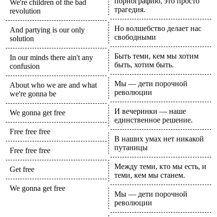
порнографию, это просто
We're children of the bad
трагедия.
revolution
Но волшебство делает нас
And partying is our only
свободными
solution
Быть теми, кем мы хотим
In our minds there ain't any
быть, хотим быть.
confusion
Мы — дети порочной
About who we are and what
революции
we're gonna be
И вечеринки — наше
We gonna get free
единственное решение.
Free free free
В наших умах нет никакой
путаницы
Free free free
Между теми, кто мы есть, и
Get free
теми, кем мы станем.
We gonna get free
Мы — дети порочной
революции