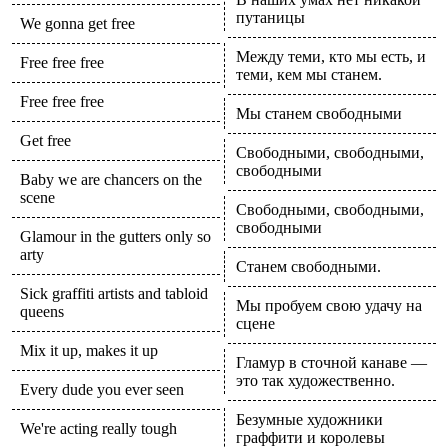
путаницы
We gonna get free
Между теми, кто мы есть, и
Free free free
теми, кем мы станем.
Free free free
Мы станем свободными
Get free
Свободными, свободными,
свободными
Baby we are chancers on the
scene
Свободными, свободными,
свободными
Glamour in the gutters only so
arty
Станем свободными.
Sick graffiti artists and tabloid
Мы пробуем свою удачу на
queens
сцене
Mix it up, makes it up
Гламур в сточной канаве —
это так художественно.
Every dude you ever seen
Безумные художники
We're acting really tough
граффити и королевы