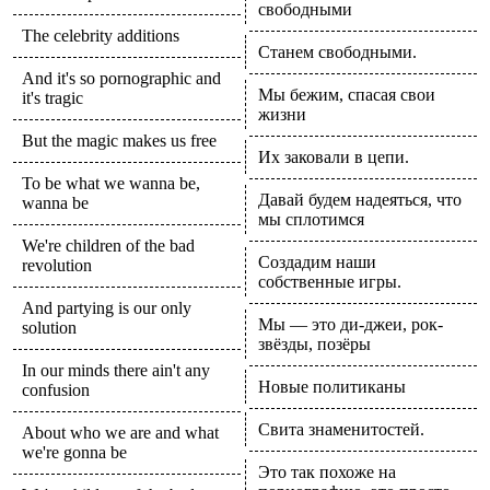
свободными
The celebrity additions
Станем свободными.
And it's so pornographic and
Мы бежим, спасая свои
it's tragic
жизни
But the magic makes us free
Их заковали в цепи.
To be what we wanna be,
Давай будем надеяться, что
wanna be
мы сплотимся
We're children of the bad
Создадим наши
revolution
собственные игры.
And partying is our only
Мы — это ди-джеи, рок-
solution
звёзды, позёры
In our minds there ain't any
Новые политиканы
confusion
Свита знаменитостей.
About who we are and what
we're gonna be
Это так похоже на