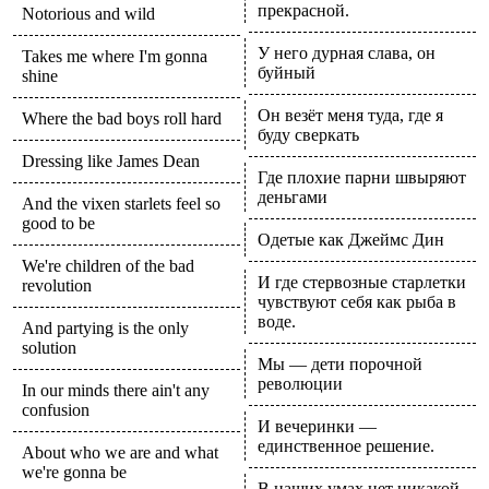
прекрасной.
Notorious and wild
У него дурная слава, он
Takes me where I'm gonna
буйный
shine
Он везёт меня туда, где я
Where the bad boys roll hard
буду сверкать
Dressing like James Dean
Где плохие парни швыряют
деньгами
And the vixen starlets feel so
good to be
Одетые как Джеймс Дин
We're children of the bad
И где стервозные старлетки
revolution
чувствуют себя как рыба в
воде.
And partying is the only
solution
Мы — дети порочной
революции
In our minds there ain't any
confusion
И вечеринки —
единственное решение.
About who we are and what
we're gonna be
В наших умах нет никакой