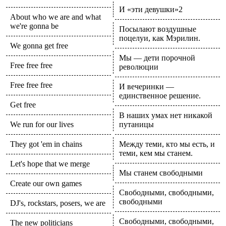
И «эти девушки»2
About who we are and what
we're gonna be
Посылают воздушные
поцелуи, как Мэрилин.
We gonna get free
Мы — дети порочной
Free free free
революции
Free free free
И вечеринки —
единственное решение.
Get free
В наших умах нет никакой
We run for our lives
путаницы
They got 'em in chains
Между теми, кто мы есть, и
теми, кем мы станем.
Let's hope that we merge
Мы станем свободными
Create our own games
Свободными, свободными,
свободными
DJ's, rockstars, posers, we are
Свободными, свободными,
The new politicians