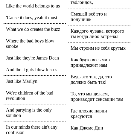
таблоидов, —
Like the world belongs to us
Смешай всё это и
'Cause it does, yeah it must
получишь
What we do creates the buzz
Каждого чувака, которого
ты когда-либо встречал.
Where the bad boys blow
smoke
Мы строим из себя крутых
Just like they're James Dean
Как будто весь мир
принадлежит нам
And the it girls blow kisses
Ведь это так, да, это
Just like Marilyn
должно быть так!
We're children of the bad
То, что мы делаем,
revolution
производит сенсации там
And partying is the only
Где плохие парни
solution
красуются
In our minds there ain't any
Как Джемс Дин
confusion