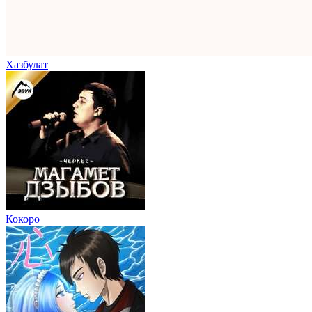
Хазбулат
Кокоро