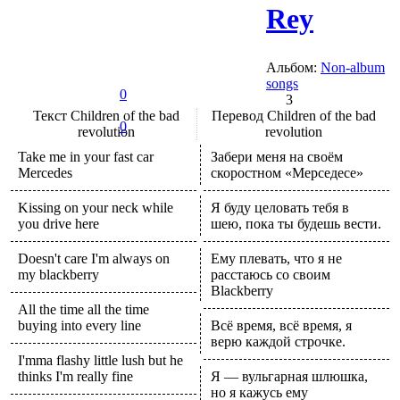
Rey
Альбом:
Non-album
songs
0
3
Текст
Children of the bad
Перевод
Children of the bad
0
revolution
revolution
Take me in your fast car
Забери меня на своём
Mercedes
скоростном «Мерседесе»
Kissing on your neck while
Я буду целовать тебя в
you drive here
шею, пока ты будешь вести.
Doesn't care I'm always on
Ему плевать, что я не
my blackberry
расстаюсь со своим
Blackberry
All the time all the time
buying into every line
Всё время, всё время, я
верю каждой строчке.
I'mma flashy little lush but he
thinks I'm really fine
Я — вульгарная шлюшка,
но я кажусь ему