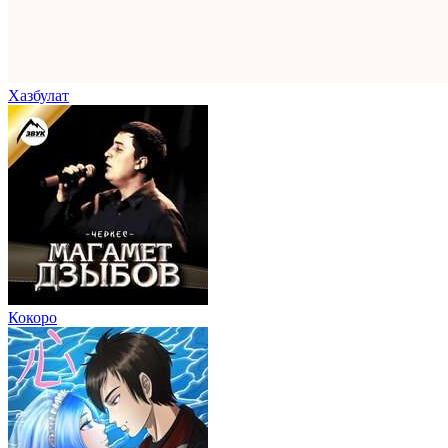
Хазбулат
Кокоро