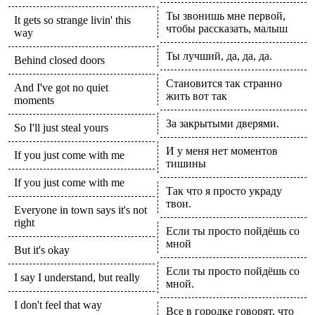
Ты звонишь мне первой,
It gets so strange livin' this
чтобы рассказать, малыш
way
Ты лучший, да, да, да.
Behind closed doors
Становится так странно
And I've got no quiet
жить вот так
moments
За закрытыми дверями.
So I'll just steal yours
И у меня нет моментов
If you just come with me
тишины
If you just come with me
Так что я просто украду
твои.
Everyone in town says it's not
right
Если ты просто пойдёшь со
мной
But it's okay
Если ты просто пойдёшь со
I say I understand, but really
мной.
I don't feel that way
Все в городке говорят, что