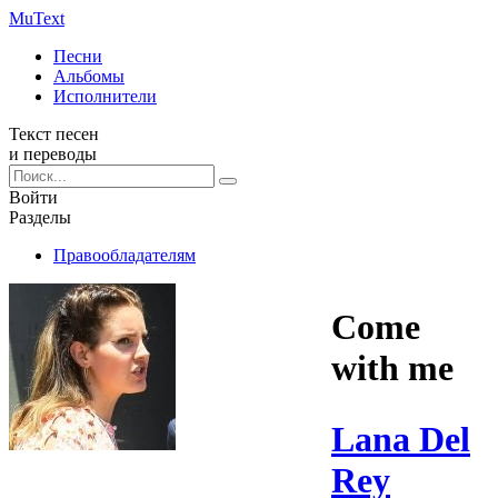
Mu
Text
Песни
Альбомы
Исполнители
Текст песен
и переводы
Войти
Разделы
Правообладателям
Come
with me
Lana Del
Rey