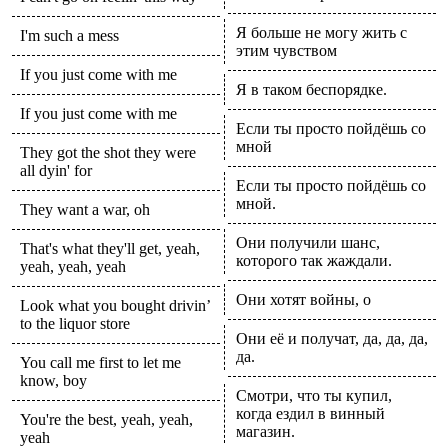
Я больше не могу жить с
I'm such a mess
этим чувством
If you just come with me
Я в таком беспорядке.
If you just come with me
Если ты просто пойдёшь со
мной
They got the shot they were
all dyin' for
Если ты просто пойдёшь со
мной.
They want a war, oh
Они получили шанс,
That's what they'll get, yeah,
которого так жаждали.
yeah, yeah, yeah
Они хотят войны, о
Look what you bought drivin’
to the liquor store
Они её и получат, да, да, да,
да.
You call me first to let me
know, boy
Смотри, что ты купил,
когда ездил в винный
You're the best, yeah, yeah,
магазин.
yeah