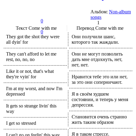
Альбом:
Non-album
songs
0
1
Текст
Come with me
Перевод
Come with me
0
They got the shot they were
Они получили шанс,
all dyin' for
которого так жаждали.
They can't afford to let me
Они не могут позволить
rest, no, no, no
дать мне отдохнуть, нет,
нет, нет.
Like it or not, that's what
they're vyin' for
Нравится тебе это или нет,
за это они соперничают.
I'm at my worst, and now I'm
depressed
Я в своём худшем
состоянии, и теперь у меня
депрессия.
It gets so strange livin' this
way
Становится очень странно
жить таким образом
I get so stressed
Я в таком стрессе.
I can't go on feelin' this way