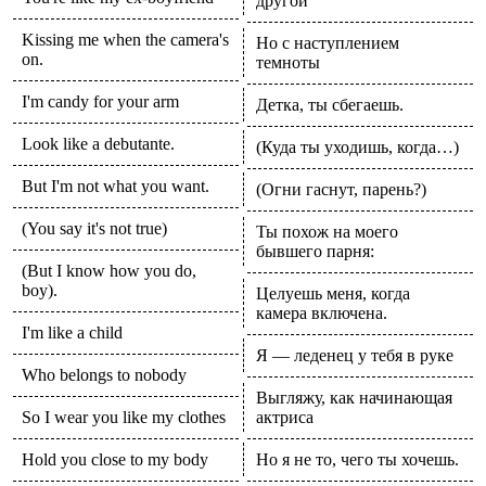
другой
Kissing me when the camera's
Но с наступлением
on.
темноты
I'm candy for your arm
Детка, ты сбегаешь.
Look like a debutante.
(Куда ты уходишь, когда…)
But I'm not what you want.
(Огни гаснут, парень?)
(You say it's not true)
Ты похож на моего
бывшего парня:
(But I know how you do,
boy).
Целуешь меня, когда
камера включена.
I'm like a child
Я — леденец у тебя в руке
Who belongs to nobody
Выгляжу, как начинающая
So I wear you like my clothes
актриса
Hold you close to my body
Но я не то, чего ты хочешь.