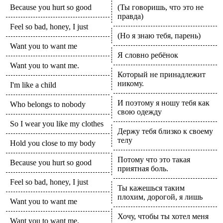
Because you hurt so good
(Ты говоришь, что это не
правда)
Feel so bad, honey, I just
(Но я знаю тебя, парень)
Want you to want me
Я словно ребёнок
Want you to want me.
Который не принадлежит
никому.
I'm like a child
И поэтому я ношу тебя как
Who belongs to nobody
свою одежду
So I wear you like my clothes
Держу тебя близко к своему
телу
Hold you close to my body
Потому что это такая
Because you hurt so good
приятная боль.
Feel so bad, honey, I just
Ты кажешься таким
плохим, дорогой, я лишь
Want you to want me
Хочу, чтобы ты хотел меня
Want you to want me.