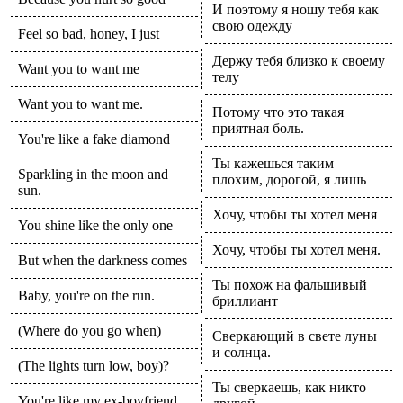
И поэтому я ношу тебя как
свою одежду
Feel so bad, honey, I just
Держу тебя близко к своему
Want you to want me
телу
Want you to want me.
Потому что это такая
приятная боль.
You're like a fake diamond
Ты кажешься таким
Sparkling in the moon and
плохим, дорогой, я лишь
sun.
Хочу, чтобы ты хотел меня
You shine like the only one
Хочу, чтобы ты хотел меня.
But when the darkness comes
Ты похож на фальшивый
Baby, you're on the run.
бриллиант
(Where do you go when)
Сверкающий в свете луны
и солнца.
(The lights turn low, boy)?
Ты сверкаешь, как никто
You're like my ex-boyfriend