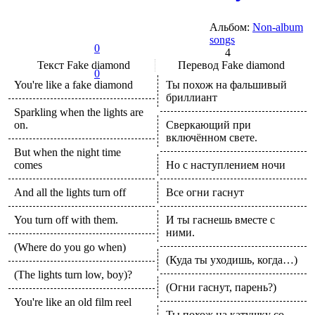
Альбом:
Non-album
songs
0
4
Текст
Fake diamond
Перевод
Fake diamond
0
You're like a fake diamond
Ты похож на фальшивый
бриллиант
Sparkling when the lights are
on.
Сверкающий при
включённом свете.
But when the night time
comes
Но с наступлением ночи
And all the lights turn off
Все огни гаснут
You turn off with them.
И ты гаснешь вместе с
ними.
(Where do you go when)
(Куда ты уходишь, когда…)
(The lights turn low, boy)?
(Огни гаснут, парень?)
You're like an old film reel
Ты похож на катушку со