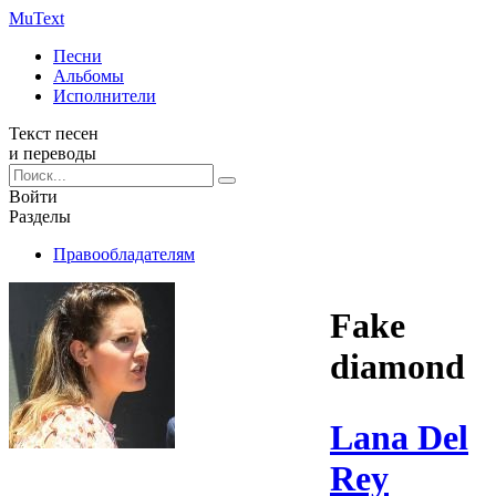
Mu
Text
Песни
Альбомы
Исполнители
Текст песен
и переводы
Войти
Разделы
Правообладателям
Fake
diamond
Lana Del
Rey