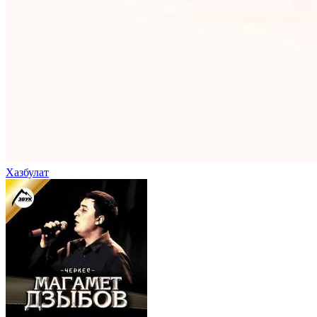
Хазбулат