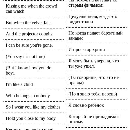
старым фильмом:
Kissing me when the crowd
can watch.
Целуешь меня, когда это
видит толпа
But when the velvet falls
Но когда падает бархатный
And the projector coughs
занавес
I can be sure you're gone.
И проектор хрипит
(You say it's not true)
Я могу быть уверена, что
ты уже ушёл.
(But I know how you do,
boy).
(Ты говоришь, что это не
правда)
I'm like a child
(Но я знаю тебя, парень)
Who belongs to nobody
Я словно ребёнок
So I wear you like my clothes
Который не принадлежит
Hold you close to my body
никому.
Because you hurt so good